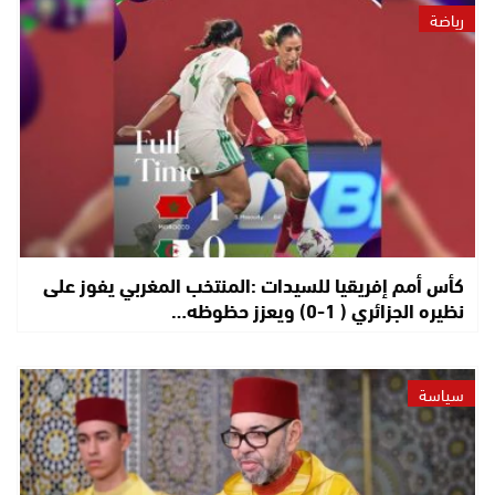
رياضة
كأس أمم إفريقيا للسيدات :المنتخب المغربي يفوز على
نظيره الجزائري ( 1-0) ويعزز حظوظه…
سياسة