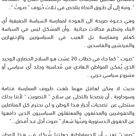
“..ونبـه إلى أن طــوق الـنجاة يتلخص في ثــلاث حُـروف ” صــوتْ “..
وهي دعــوة صريحة الى الـعـودة لممارسة الـسياسة الحقيقية أي
الـبناء وتنظيـم مجالات حيـاتـية ..وأن المشكـل ليس في السياسة
كعـلم وممـارسة بـل العيب في السياسويين والإنـتهـازين
والـمـرتـشين والـفـاسدين…
“صـوت ” كما جـاء في خطاب 20 غشت هـو السلاح الحضاري الـوحيد
الذي يُـمكـن المواطن الــعادي من مُحـاسبة وجلـد أي سياسي أو
مشروع سياسي حـزبي…
بحيث لا يمكن لعـاقـل مهـما بلغـت ظـروف الممارسة قـتـامة
وسوداوية , أن ينصحـنا بالـتخلى عن سـلاح ” الـتصويت ” لأننـا بدلك
سنتخلى عن تضحيات أحـرار هـذا الـوطن و لـن نحتـرم كـل الـمناضلين
والحقـوقـيين والمختفـون والمعتقلـون السياسيـون الـدين دافعـوا
عن الحقـوق الــدستورية وتبـنُـوا شـعـار ” صـوت أجل غــد أفـضل…”
“صوت” تعـني أن الـديمقراطية جعلـتـنـا شُـركـاء في هـذا الـوطن