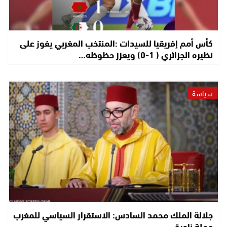
كأس أمم إفريقيا للسيدات :المنتخب المغربي يفوز على
نظيره الجزائري ( 1-0) ويعزز حظوظه…
سياسة
جلالة الملك محمد السادس: الاستقرار السياسي للمغرب
عملة نادرة