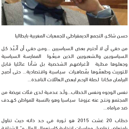
حسـن شاكــر، التجمع الديمقراطي للجمعيات المغربية بايطاليا
من حقي أن لا أحتـرم بعض الـسياسيين …ومـن حقـي أن أنْــبُـذ كـل
الـسياسويـين والـشعبـويين الـذين مـيعُــوا الممارسـة الـسياسية
وجعلـوها مـطـية لأغـراضهـم الـشخصية بـل شـأنـا عـائـليا قـابـل
للـتوريث وطعمُـوها بمُصاهـرات سيـاسيـة واقـتصادية… حتى أصبح
البرلمـان مكـانـا لـصلة الرحـم لبعض الـعائلات الـنافـذة…
نـفس الـوجوه ونـفس الـخطاب…ولَــد عـدمـية لـدى فـئات عريضة من
المجتمع ونـتـج عنه عـزوفـا سيـاسيا وهو بالنسبة للمواطن كـهــدف
ضد مـراماه…
خطـاب 20 غشت 2015 هو ثــورة في حـد ذاتـه حيث تـناول
بامتعاض تـفاصيل ممارسات انتخابية كإستعمال الـمال و” الـشنـاقـة