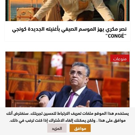
نصر مكري يهز الموسم الصيفي بأغنيته الجديدة كونجي
“CONGÉ”
منوعات
يستخدم هذا الموقع ملفات تعريف الارتباط لتحسين تجربتك. سنفترض أنك
موافق على هذا ، ولكن يمكنك إلغاء الاشتراك إذا كنت ترغب في ذلك.
موافق
المزيد
وهبي : قرينة البراءة ضمانة دستورية لا يمسها التشهير