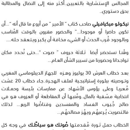
المجالس الإستـشـارية بالـتعـييـن..أكـثـر منه إلى النضال والمطالبة
بحق دستـوري..
نيكـولـو ميكيافـيلي
صاحب كتاب ” الأميـر ” من أروع ما قال أنه “…أن
تكون حاضرا أو موجودا…” والحضور مقـرون بالـوقت المُناسب
وبالـوجود قُـرب الحدث أو الشيء مخـافـة أن يكـبـر ويـتـعـقـد حـلـه….
وهُنــا نستحضـر أيضا ثــلاثة حـروف ” صـوت “…حتى نُحـدد مكـان
تـواجـدانا وحضورنا من تسييـر الشأن العــام…
بعـد خطاب العرش 30 يوليوز وهــزه للجهـاز الديبلوماسي المغربي
وتــوصيته ببلـورة إستراتيجـية لملـف الـهجــرة..جـاء خطاب 20 غشت
مُـعـريــا وعلى رؤوس الأشهـاد عن ممارسـات بئـيسة وحمــلات
انتخابية مـسْـقـية بالمال..ومُنبـهـا أن الـمقاطعة أو العـزوف هـو في
صالح جُـيـوب الـفـساد والمفسديـن وقـنـاصُـوا الـريع… لـذلك
فالـتصويت يُــرعبهُـم ويـهُـز مصالحهُـم…
الخطاب حمـل ثــورة مُـقـدمـتـها
صُوتـك هـو سيـاطًــك
في وجـه كل