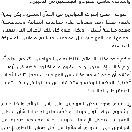
والمتاجـرة بمآسي الفقـراء و المهمشيـن من الـناخبين…
” صـوت ” تعني إشـراك المهاجرين في الـشأن المحلي… بكل جـدية
وليس فقـط رفـع شعـارات على مقـاسات انتخـابية وديماغوجـية
وهـذه مـناسبة نُـسـاءل وبكـل قــوة كـل تلك الأحــزاب التي تتـغنى
بـدفاعهـا عن المهاجرين بــل وقـدمت مشاريـع قــوانين للمشاركة
السياسية…
فـكـم عـدد وكـلاء اللــوائح الانتخابية من المهاجرين…؟؟ مع العلـم أن
لهـم كُـتاب إقـليميـون و مـنسقـون و مناضلـون خاصة في أروبــا…
أعتـقـد أن عـدم تـسمة وكـلاء من المهاجرين سيجعل تلك الأحزاب
تُـخطئ اللحظة التاريخية وسـتـكـشف عن جديـتـها في هـذا التـمرين
الديمقـراطي للجـالـية..!
إن عــدم وجود بعض المهاجرين على رأس اللـوائح وأيضا عـدم
تــرشحهم سـواء بـألـوان حزبيـة أو كـمُستقـلين لخـدمة الـشأن المحلي
بالمغـرب, سيجعل الإعتقـاد قـريب بـرغبـة مجموعة صغيرة من
المهاجرين في تسـويـق أسمائهـا من أجـل ضمان الالتحاق بإحـدى