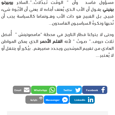
مسـؤول فـاسـد وأن ” الـوقْـت تْــبـدْلاتْ..”..الساخـر
روبيرتـو
بينيـني
يقـــول أن الأب الــذي يُعنف أبنـاءه لا يعني أن الأبُــوة شيء
قـبيـح, بــل الـقـبيح هو ذات الأب وهـــوتمـاما كـالـسياسة يجب أن
نُحـبها ونـكــرهُ الـسياسيــون الـفـاسدون…
وحتى لا يـتـركـنا قـطار الـتاريخ في محطـة “مـامصوتينش ” أُفـضل
ثـلاث حروف..” صــوتْ ” لأنه
القـلـم الأحمـر
الـذي يمكن المـواطن
العـادي مـن تـقييـم الـمرشحيـن ويـحـدد مصيـرهـم.. بيُـكـرر أو ينتـقـل أو
لا يُعـتـبـر….
Email
WhatsApp
Twitter
Facebook
LinkedIn
Messenger
طباعة