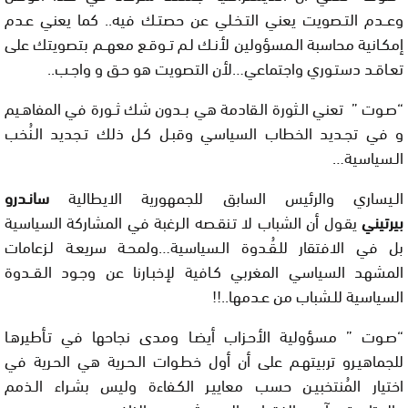
وعــدم التـصويت يعني التـخـلي عن حصتـك فيه.. كما يعني عـدم
إمكـانية محاسبة الـمسؤولين لأنـك لـم تــوقـع معهــم بتصويتك على
تعـاقـد دستـوري واجتماعي…لأن التصويت هو حـق و واجـب..
“صـوت ” تعني الـثورة الـقادمة هي بــدون شك ثــورة في المفاهـيم
و في تجـديد الخطاب السياسي وقبـل كـل ذلك تـجديد الـنُخب
الـسياسية…
الـيساري والرئيس السابق للجمهورية الايطالية
سانـدرو
بيرتيني
يقـول أن الشباب لا تـنقـصه الـرغبة في المشاركة السياسية
بل في الافتقار للـقُـدوة الـسياسية…ولمحـة سريعـة لـزعامات
المشهد السياسي المغربي كـافية لإخبـارنا عن وجـود الـقــدوة
السياسية للـشباب من عـدمها..!!
“صـوت ” مسؤولية الأحـزاب أيضـا ومدى نجاحها في تـأطيرهـا
للجماهيـرو تربيتهـم على أن أول خطـوات الـحـرية هي الحـرية في
اختيار المُنتخبيـن حسب معاييـر الكـفاءة وليس بشـراء الـذمم