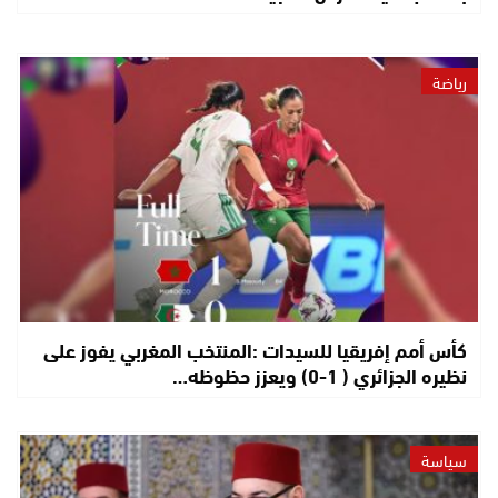
رياضة
كأس أمم إفريقيا للسيدات :المنتخب المغربي يفوز على
نظيره الجزائري ( 1-0) ويعزز حظوظه…
سياسة