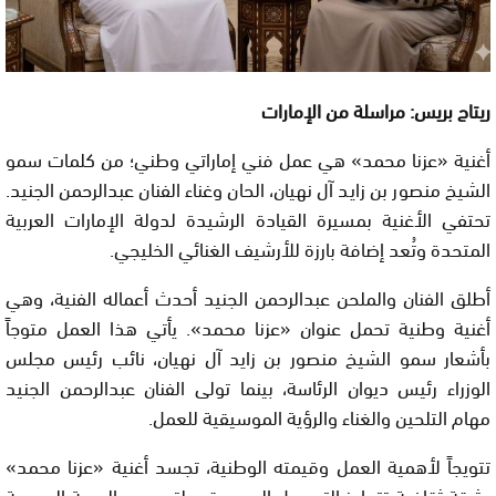
ريتاج بريس: مراسلة من الإمارات
أغنية «عزنا محمد» هي عمل فني إماراتي وطني؛ من كلمات سمو
الشيخ منصور بن زايد آل نهيان، الحان وغناء الفنان عبدالرحمن الجنيد.
تحتفي الأغنية بمسيرة القيادة الرشيدة لدولة الإمارات العربية
المتحدة وتُعد إضافة بارزة للأرشيف الغنائي الخليجي.
أطلق الفنان والملحن عبدالرحمن الجنيد أحدث أعماله الفنية، وهي
أغنية وطنية تحمل عنوان «عزنا محمد». يأتي هذا العمل متوجاً
بأشعار سمو الشيخ منصور بن زايد آل نهيان، نائب رئيس مجلس
الوزراء رئيس ديوان الرئاسة، بينما تولى الفنان عبدالرحمن الجنيد
مهام التلحين والغناء والرؤية الموسيقية للعمل.
تتويجاً لأهمية العمل وقيمته الوطنية، تجسد أغنية «عزنا محمد»
وثيقة ثقافية تتجاوز التسجيل الموسيقي لتعبر عن الهوية الجمعية