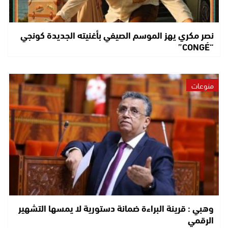
نصر مكري يهز الموسم الصيفي بأغنيته الجديدة كونجي
“CONGÉ”
منوعات
وهبي : قرينة البراءة ضمانة دستورية لا يمسها التشهير
الرقمي