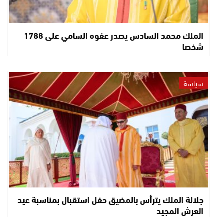
الملك محمد السادس يصدر عفوه السامي على 1788
شخصا
سياسة
جلالة الملك يترأس بالمضيق حفل استقبال بمناسبة عيد
العرش المجيد