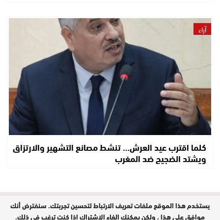
آراء
كلما اقترب عيد العرش… تنشط مصانع التشهير والارتزاق
ويشتد الضجيج ضد المغرب
يستخدم هذا الموقع ملفات تعريف الارتباط لتحسين تجربتك. سنفترض أنك
مدير النشر : حفيظة الدليمي / جميع
الحقوق محفوظة © 2026
موافق على هذا ، ولكن يمكنك إلغاء الاشتراك إذا كنت ترغب في ذلك.