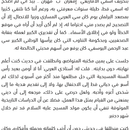
بتحريف اسمي الأمازيغي “إمغران” ب “مهران”.. بيد أني لم أصحح
له اسمي قط، طيلة سنوات معرفتي به، ورغم أننا كنا نلتقي كثيرا
بمصعد البرلمان يوم كان سي العربي المساري وزيرا للاتصال، إلا أن
التصحيح لم يصدر مني، احتراما له، إذ لم أكن أريد أن أراه في موقع
الخطأ ولو في إطلاق الأسماء.. كما أن تقديري الكبير لعمله بنقابة
الصحفيين، وبحكومة التناوب التي كان يرأسها الوطني الكبير سي
عبد الرحمن اليوسفي، كان يرفع من أسهم محبتي الخالصة له.
جلست على يمين مكتبه المتواضع، وانطلقت في حديث كنت أعلم
نهايته، دون بدايته.. قلت له: أستاذي العربي: أنا لا أومن بعيد رأس
السنة المسيحية التي حل مطلعها منذ أكثر من أسبوع، لذلك لم
أسع في حياتي قط إلى الاحتفال بها، ولا إلى تقديم هدية ما إلى
شخص أعزه وأحبه. ولعل حرصي على ذلك، مرجعه إلى أن ديني
يمنعني من القيام بمثل هذا العمل، فضلا عن أن الدراسات التاريخية
الموثوقة تنفي أن يكون مولد المسيح عليه السلام قد تم خلال
شهر دجنبر.
كنت منطلقا في حديثي دون أن أرتب كلماته وجمله وأفكاره، وكان