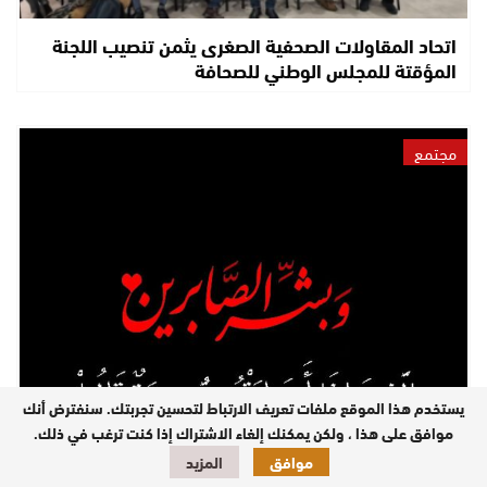
اتحاد المقاولات الصحفية الصغرى يثمن تنصيب اللجنة
المؤقتة للمجلس الوطني للصحافة
مجتمع
يستخدم هذا الموقع ملفات تعريف الارتباط لتحسين تجربتك. سنفترض أنك
أخ الزميلة صليحة بجراف في ذمة الله
موافق على هذا ، ولكن يمكنك إلغاء الاشتراك إذا كنت ترغب في ذلك.
موافق
المزيد