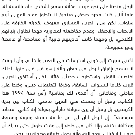
الرجل منصتا على نحو غريب، وكأنه يسمع لشخص هام بالنسبة له،
علما أنني كنت مجرد صحفي مبتدئ لا يتجاوز عمره المهني أربع
سنوات. لكن سي العربي المساري معروف بقدرته الخارقة على
الإنصات والإصغاء، وعدم مقاطعته لمحاوريه مهما تطاول بنيانهم
الكلامي، بل ومهما كانت أحاديثهم جانبية أو متناقضة أو غامضة
وغير مفهومة.
لكنني تنبهت إلى كوني استرسلت في التعبير والكلام، وأن الوقت
لا يسمح بإغراق الرجل في معان وألغاز هو في غنى عنها، لذلك
اختصرت القول، واستطردت حديثي قائلا: لكني أستاذي العربي،
قررت خلافا للسنوات السابقة، وخرقا لتعليمات ديني، وضدا على
مبادئي وقناعاتي، أن أهدي لك بمناسبة رأس سنة 1994 هذا
الكتاب.. وقبل أن يمسك سي العربي بدفتي الكتاب بين يديه
الكريمتين، بل وقبل أن يرى عنوانه؛ فاجأني بقوله: إنه كتابي “قصائد
متوحشة”.. إن الرجل أبان لي عن علاقة دفينة وقوية وعميقة
ومكثفة بكتبه، وإلا كان في حاجة إلى وقت طويل حتى يدرك أن
ديوان نزار قباني يعود إليه، وأنه يجهل طريقة وصوله بين يدي.