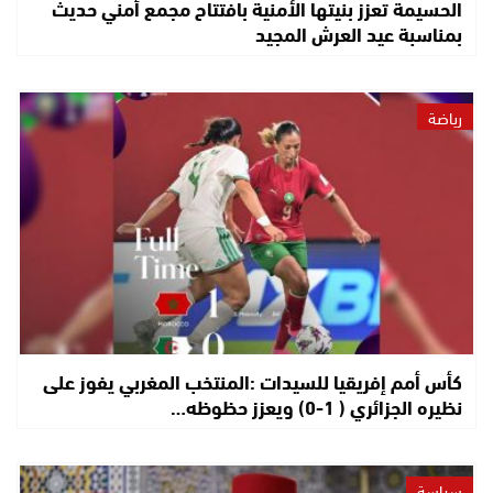
الحسيمة تعزز بنيتها الأمنية بافتتاح مجمع أمني حديث
بمناسبة عيد العرش المجيد
رياضة
كأس أمم إفريقيا للسيدات :المنتخب المغربي يفوز على
نظيره الجزائري ( 1-0) ويعزز حظوظه…
سياسة