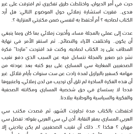
حرت في أمر الديوان، واختلطت طرق تفكيري ثم افترقت على غير
هدى.. فقررت استشارة زملائي حول الموضوع التالي: هل أرد
الكتاب لصاحبه ؟ أم أحتفظ به لنفسي ضمن مكتبتي المنزلية ؟.
عدت إلى عملي بالمجلة مساء، وأخبرت زملائي بما كان وبما ينبغي
أن يكون.. واختلفت الآراء والنصائح.. ثم استقر الأمر في نهاية
المطاف على رد الكتاب لصاحبه. وكنت قد اقترحت “مازحا” فكرة
نشر خبر صغير بالمجلة نتساءل فيه عن السبب الذي دفع نقيب
الصحفيين المغاربة سي المساري على بيع كتبه بعد عودته من
مهامه كسفير بالبرازيل لمدة زادت عن ست سنوات بأيام قلائل. غير
أن هذه الفكرة الساخرة لم تلق أي ترحيب من لدن زملائي، واعتبروها
قدحا لا يستساغ في حق شخصية المساري ومكانته الصحفية
والفكرية والسياسية والوطنية ببلادنا.
احتفظت بالكتاب مدة تجاوزت الشهر، ثم قصدت مكتب سي
العربي المساري بمقر النقابة. أذن لي سي العربي بقوله: تفضل سي
مهران ؟ هكذا ؟.. ذلك أن نقيب الصحفيين لم يكن يناديني إلا