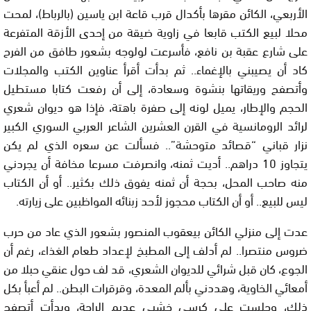
الأربعي، الكائن مقرها بأكدال قرب قاعة ابن ياسين (بالرباط)، لمحت
محلا لبيع الكتب قابعا في زاوية ضيقة من إحدى الأزقة المتفرعة
على شارع عقبة بن نافع، فأسرعت لولوجه بشعور طافق من الفرح
كاد أن يصيبني بالإغماء.. ثم بدأت أقرأ عناوين الكتب والمجلات
وأتصفح وريقاتها بنشوة وسعادة، إلى أن رفعت كتابا مستطيل
الحجم والإطار، يميل لونه إلى صفرة باهتة، فإذا هو ديوان شعري
لرائد الرومانسية في القرن العشرين الشاعر العربي السوري الكبير
نزار قباني “قصائد متوحشة”.. فسألت عن سعره الذي لم يكن
يتجاوز 10 دراهم.. أديت ثمنه، وانصرفت مسرعا مخافة أن يجردني
منه صاحب المحل، بحجة أن ثمنه يفوق ذلك بكثير.. أو أن الكتاب
ليس للبيع.. أو أن الكتاب محجوز لأحد زبنائه المواظبين على زيارته.
عدت إلى منزلي الكائن بيعقوب المنصور بشعور الذي عاد من حرب
ضروس منتصرا.. لم أدلف إلى المطبخ لإعداد طعام الغذاء، رغم أن
الجوع، كان قبل شرائي للديوان الشعري، قد لف حول عنقي حبلا من
أمعائي الخاوية، وهددني بألم المعدة، وقرقرات البطن.. لم أعبأ بكل
ذلك، وجلست على كرسي خشبي عديم الراحة، وبدأت أتصفح