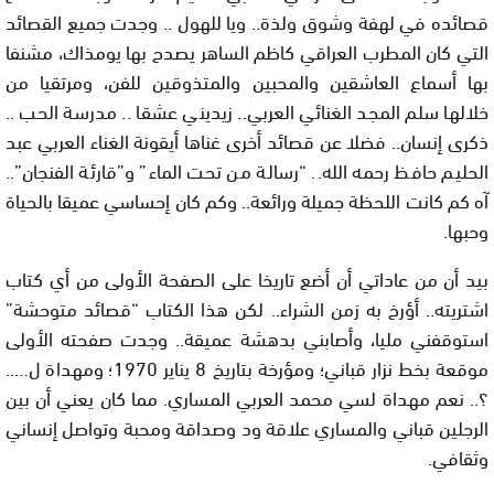
قصائده في لهفة وشوق ولذة.. ويا للهول .. وجدت جميع القصائد
التي كان المطرب العراقي كاظم الساهر يصدح بها يومذاك، مشنفا
بها أسماع العاشقين والمحبين والمتذوقين للفن، ومرتقيا من
خلالها سلم المجد الغنائي العربي.. زيديني عشقا .. مدرسة الحب ..
ذكرى إنسان.. فضلا عن قصائد أخرى غناها أيقونة الغناء العربي عبد
الحليم حافظ رحمه الله.. “رسالة من تحت الماء” و”قارئة الفنجان”..
آه كم كانت اللحظة جميلة ورائعة.. وكم كان إحساسي عميقا بالحياة
وحبها.
بيد أن من عاداتي أن أضع تاريخا على الصفحة الأولى من أي كتاب
اشتريته.. أؤرخ به زمن الشراء.. لكن هذا الكتاب “قصائد متوحشة”
استوقفني مليا، وأصابني بدهشة عميقة.. وجدت صفحته الأولى
موقعة بخط نزار قباني؛ ومؤرخة بتاريخ 8 يناير 1970؛ ومهداة ل…..
؟.. نعم مهداة لسي محمد العربي المساري. مما كان يعني أن بين
الرجلين قباني والمساري علاقة ود وصداقة ومحبة وتواصل إنساني
وثقافي.