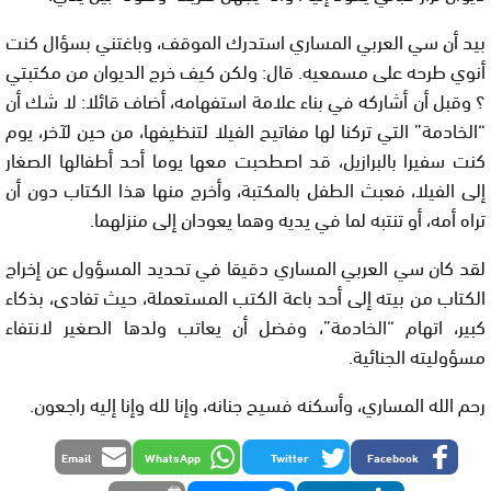
بيد أن سي العربي المساري استدرك الموقف، وباغتني بسؤال كنت
أنوي طرحه على مسمعيه. قال: ولكن كيف خرج الديوان من مكتبتي
؟ وقبل أن أشاركه في بناء علامة استفهامه، أضاف قائلا: لا شك أن
“الخادمة” التي تركنا لها مفاتيح الفيلا لتنظيفها، من حين لآخر، يوم
كنت سفيرا بالبرازيل، قد اصطحبت معها يوما أحد أطفالها الصغار
إلى الفيلا، فعبث الطفل بالمكتبة، وأخرج منها هذا الكتاب دون أن
تراه أمه، أو تنتبه لما في يديه وهما يعودان إلى منزلهما.
لقد كان سي العربي المساري دقيقا في تحديد المسؤول عن إخراج
الكتاب من بيته إلى أحد باعة الكتب المستعملة، حيث تفادى، بذكاء
كبير، اتهام “الخادمة”، وفضل أن يعاتب ولدها الصغير لانتفاء
مسؤوليته الجنائية.
رحم الله المساري، وأسكنه فسيح جنانه، وإنا لله وإنا إليه راجعون.
Email
WhatsApp
Twitter
Facebook