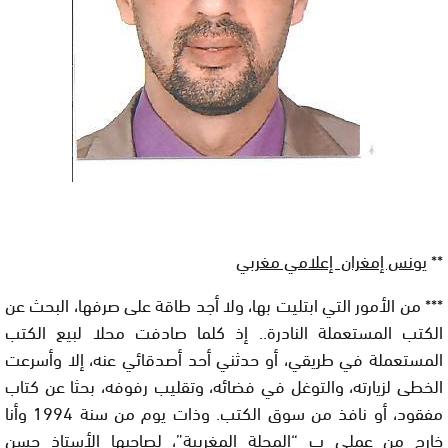
**
يونس إمغران إعلامي مغربي
*** من الأمور التي ابتليت بها، ولا أجد طاقة على صرفها، البحث عن
الكتب المستعملة النادرة.. إذ كلما صادفت محلا لبيع الكتب
المستعملة في طريقي، أو حدثني أحد أصدقائي عنه، إلا وأسرعت
الخطى لزيارته، والتوغل في فضائه، وتقليب رفوفه، بحثا عن كتاب
مفقود، أو نافذ من سوق الكتب. وذات يوم من سنة 1994 وأنا
خارج من عملي ب “المجلة المغربية”، لصاحبها الأستاذ حسن