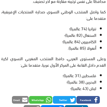
محافظا على نفس ترتيبه مقارنة مع آخر تصنيف.
كما واصل المنتخب الوطني النسوي صدارة المنتخبات الإفريقية،
متقدما على:
تنزانيا (74 عالميا)؛
السنغال (82 عالميا)؛
الكاميرون (84 عالميا)؛
أنغولا (85 عالميا).
وعلى المستوى العربي، حافظ المنتخب المغربي النسوي لكرة
القدم داخل القاعة على المركز الأول عربيا، متقدما على:
فلسطين (31 عالميا)؛
البحرين (38 عالميا)؛
لبنان (43 عالميا)؛
Email
WhatsApp
Twitter
Facebook