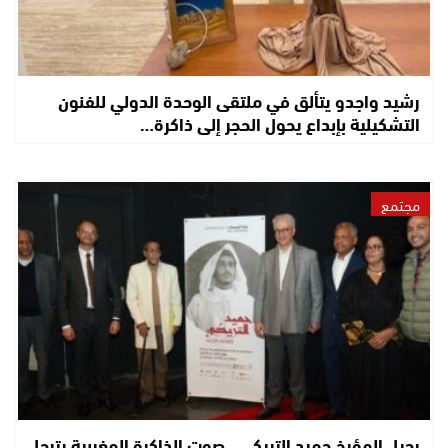
رشيد واجدو يتألق في ملتقى الوحدة الدولي للفنون
التشكيلية بإبداع يحول الحجر إلى ذاكرة…
مجتمع
رحيل المؤرخ حميد التريكي.. صوت الذاكرة المغربية يترجل