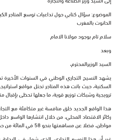
الموضوع: سؤال كتابي حول تداعيات توسع المتاجر الكبر
الحانوت بالمغرب
سلام تام بوجود مولانا الامام
وبعد
السيد الوزيرالمحترم،
يشهد النسيج التجاري الوطني في السنوات الأخيرة تحول
السكنية، حيث باتت هذه المتاجر تحتل مواقع استراتي
ترويجية وشبكات توزيع قوية، ما جعلها تحظى بإقبال م
هذا الواقع الجديد خلق منافسة غير متكافئة مع التجار
مواطن، فضلا عن مساهمتها بنحو 58 في المائة من حجم المعاملات التجارية الداخلية حسب المعطيات الرسمية.
غير أن هذا التوسع التجاري، الذي شمل في البداية