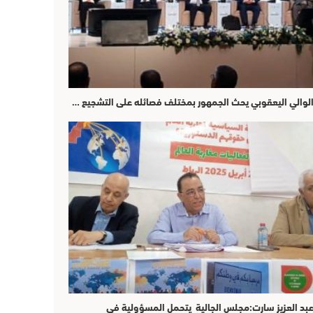
لوالي اليعقوبي يحث الجمهور بمختلف فصائله على التشجيع …
بد العزيز سارت:مجلس الجالية يتحمل المسؤولية في