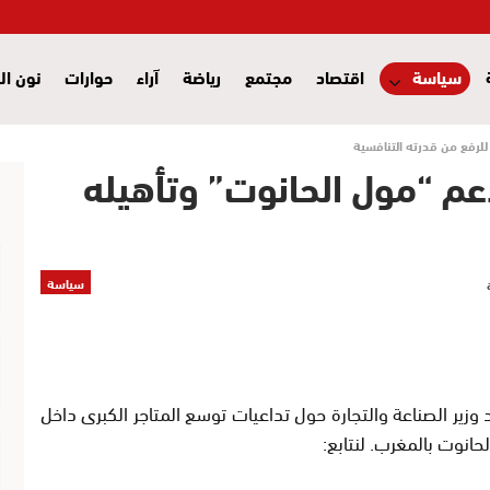
سياسة
اقتصاد
مجتمع
رياضة
آراء
حوارات
نون ال
للرفع من قدرته التنافسية
دعم “مول الحانوت” وتأهيله
سياسة
د وزير الصناعة والتجارة حول تداعيات توسع المتاجر الكبرى داخل
حانوت بالمغرب. لنتابع: