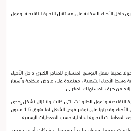
ى داخل الأحياء السكنية على مستقبل التجارة التقليدية ومول
ا عميقا بفعل التوسع المتسارع للمتاجر الكبرى داخل الأحياء
جية وسط الأحياء الشعبية ، معتمدة على عروض منظمة وأسعار
تزايد من طرف المستهلك المغربي.
ة التقليدية و”مول الحانوت”، التي كانت ولا تزال تشكل إحدى
ركائز الاقتصاد المحلي، من خلال انتشارها الواسع داخل الأحياء وقدرتها على توفير فرص الشغل لما يفوق 1.5 مليون
م
 علامات بعينها، سرعان ما بدأ يستقطب شركات أخرى تستعد