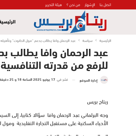
اتصل بنا
الإشهار
من نحن ؟
هيئة التحرير
الرئيسية
الرئيسية
سياسة
عبد الرحمان وافا يطالب بدعم “مول الحانوت” وتأهيله 
عبد الرحمان وافا يطالب ب
للرفع من قدرته التنافسية
نشر في
17 يونيو 2025 الساعة 18 و 25 دقيقة
إدارة الموقع
ريتاج بريس
وجه البرلماني عبد الرحمان وافا سؤالا كتابيا، إلى السي
الأحياء السكنية على مستقبل التجارة التقليدية ومول ال
إلى السيد وزير الصناعة والتجارة