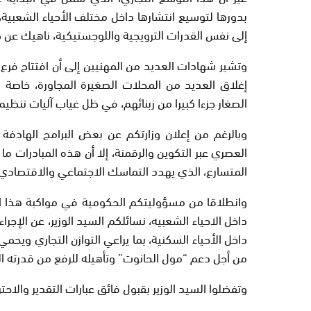
بدورها لتوسيع انتشارها داخل مختلف الأحياء الشعبية، م
إلى نفس القدرات الترويجية واللوجستيكية، ناهيك عن ض
وتشير شهادات العديد من المهنيين إلى أن افتتاح فرع 
إغلاق العديد من المحلات الصغيرة المجاورة، خاصة في
الصغار جزءا كبيرا من زبنائهم، في ظل غياب آليات تنظيم
وبالرغم من إعلان وزارتكم عن بعض البرامج الهادفة 
العصري عبر التكوين والرقمنة، إلا أن هذه المبادرات ما
المتسارع، الذي يهدد التماسك الاجتماعي والاقتصادي د
وانطلاقا من مسؤوليتكم الحكومية في مواكبة هذا التح
داخل الاحياء الشعبيه، نسائلكم السيد الوزير، عن الإجرا
داخل الأحياء السكنية، بما يراعي التوازن التجاري ويحمي
من أجل دعم “مول الحانوت” وتأهيله للرفع من قدرته ا
وتفضلوا السيد الوزير بقبول فائق عبارات التقدير والاحتر