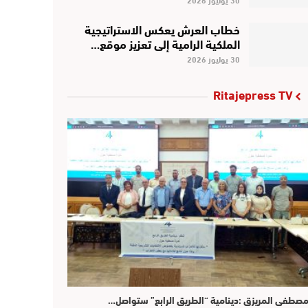
خطاب العرش يعكس الاستراتيجية
الملكية الرامية إلى تعزيز موقع…
30 يوليوز 2026
Ritajepress TV
صطفى المريزق :دينامية “الطريق الرابع” ستواصل…