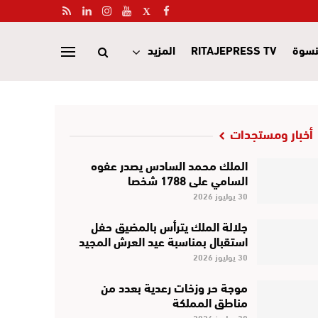
نسوة
RITAJEPRESS TV
المزيد
أخبار ومستجدات
الملك محمد السادس يصدر عفوه
السامي على 1788 شخصا
30 يوليوز 2026
جلالة الملك يترأس بالمضيق حفل
استقبال بمناسبة عيد العرش المجيد
30 يوليوز 2026
موجة حر وزخات رعدية بعدد من
مناطق المملكة
30 يوليوز 2026