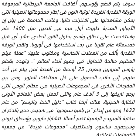
سوف يتم قطع رؤوسهم. أضافت الجامعة البريطانية المرموقة
الورقة النقدية الفريدة توتية اللون فى إطار مجموعاتها الصينية التى
يمكن مشاهدتها على الانترنت حاليا. وقالت الجامعة فى بيان إن
الأوراق النقدية ظهرت أول مرة فى الصين قبل 1400 عام
واستخدمت على نطاق واسع بحلول القرن الحادى عشر، أى قبل
خمسمائة عام تقريبا من بدء استخدامها فى أوروبا. وتقدر الورقة
النقدية بألف من العملات النحاسية ومكتوب عليها: “عملة مينج
العظيم صالحة للتداول فى جميع أنحاء العالم “. وتهدد بقطع
رؤوس المزورين وتعرض 25 أونصة من الفضة لمن يبلغ عن أحد
منهم، إلى جانب الحصول على كل ممتلكات المزور. ومن بين
المفردات الأخرى فى المجموعات الصينية هى عظام الوحى التى
يرجع تاريخها إلى 3 آلاف عام والتى تحمل بعض النماذج الأولى
للكتابة الصينية، هناك أيضا كتاب “دليل الخط والرسم” من عام
1633 وهو من إبداع “تن بامبو ستوديو” فى نانجينج. جدير بالذكر أن
مكتبة كامبريدج الرقمية تضم أعمالا لتشارلز داروين وإسحاق نيوتن
وسيجفريد ساسون وتستضيف “مجموعات فريدة” من جمعية
الكومنولث الملكية.