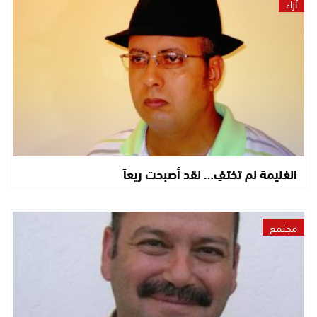
آراء
الغنيمة لم تختفِ… لقد أصبحت ريعاً
مجتمع