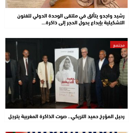
رشيد واجدو يتألق في ملتقى الوحدة الدولي للفنون
التشكيلية بإبداع يحول الحجر إلى ذاكرة…
مجتمع
رحيل المؤرخ حميد التريكي.. صوت الذاكرة المغربية يترجل