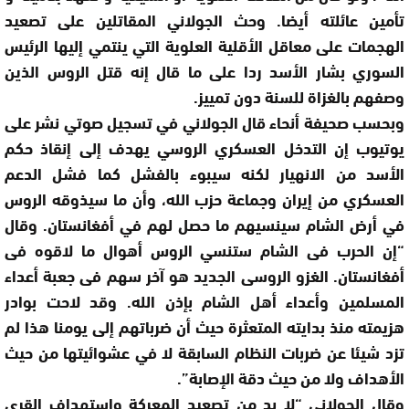
تأمين عائلته أيضا. وحث الجولاني المقاتلين على تصعيد
الهجمات على معاقل الأقلية العلوية التي ينتمي إليها الرئيس
السوري بشار الأسد ردا على ما قال إنه قتل الروس الذين
وصفهم بالغزاة للسنة دون تمييز.
وبحسب صحيفة أنحاء قال الجولاني في تسجيل صوتي نشر على
يوتيوب إن التدخل العسكري الروسي يهدف إلى إنقاذ حكم
الأسد من الانهيار لكنه سيبوء بالفشل كما فشل الدعم
العسكري من إيران وجماعة حزب الله، وأن ما سيذوقه الروس
في أرض الشام سينسيهم ما حصل لهم في أفغانستان. وقال
“إن الحرب فى الشام ستنسي الروس أهوال ما لاقوه فى
أفغانستان. الغزو الروسى الجديد هو آخر سهم فى جعبة أعداء
المسلمين وأعداء أهل الشام بإذن الله. وقد لاحت بوادر
هزيمته منذ بدايته المتعثرة حيث أن ضرباتهم إلى يومنا هذا لم
تزد شيئا عن ضربات النظام السابقة لا في عشوائيتها من حيث
الأهداف ولا من حيث دقة الإصابة”.
وقال الجولاني “لا بد من تصعيد المعركة واستهداف القرى