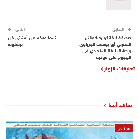
السابق
التالي
صحيفة لافانغوارديا:مقتل
نايمار:هذه هي أمنيتي في
المغربي أبو يوسف الجزراوي
برشلونة
وإصابة بليغة للبغدادي في
الهجوم على موكبه
تعليقات الزوار
شاهد أيضا
مجتمع