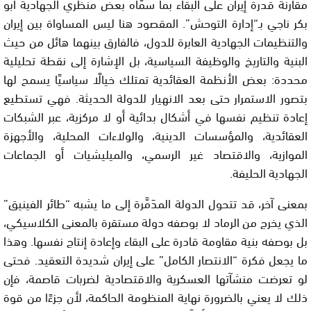
مقارنة قدرة إيران على البقاء بما سمّاه بعض منظّري الجهادية أبو
بكر ناجي بـ“إدارة التوحش”. المقصود هنا ليس المساواة بين إيران
والتنظيمات الجهادية العابرة للدول، فالفارق بينهما هائل من حيث
البنية والتاريخ والوظيفة السياسية، بل الإشارة إلى نقطة تحليلية
محددة: بعض الأنظمة العقائدية تمتلك خيالًا سياسيًا يسمح لها
بتصور الاستمرار حتى بعد الانهيار للدولة الحديثة. فهي تستطيع
إعادة تنظيم نفسها في أشكال بدائية أو لا مركزية، عبر الشبكات
العقائدية، والمؤسسات الدينية، والولاءات المحلية، والأجهزة
الموازية، والاقتصاد غير الرسمي، والميليشيات أو الجماعات
الجهادية الحليفة.
بمعنى آخر، قد تتحول الدولة المدَمَّرة إلى ما يشبه “طائر الفينيق”
الذي يخرج من الرماد لا بوصفه دولة مستقرة بالمعنى الكلاسيكي،
بل بوصفه بنية مقاومة قادرة على البقاء وإعادة إنتاج نفسها. وهذا
ما يجعل فكرة “الانتصار الكامل” على إيران شديدة التعقيد. فحتى
لو تعرضت منشآتها العسكرية والاقتصادية لضربات قاصمة، فإن
ذلك لا يعني بالضرورة نهاية المنظومة الحاكمة، لأن جزءًا من قوة