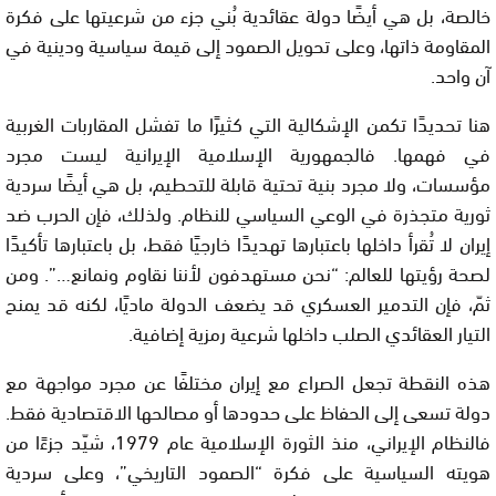
خالصة، بل هي أيضًا دولة عقائدية بُني جزء من شرعيتها على فكرة
المقاومة ذاتها، وعلى تحويل الصمود إلى قيمة سياسية ودينية في
آن واحد.
هنا تحديدًا تكمن الإشكالية التي كثيرًا ما تفشل المقاربات الغربية
في فهمها. فالجمهورية الإسلامية الإيرانية ليست مجرد
مؤسسات، ولا مجرد بنية تحتية قابلة للتحطيم، بل هي أيضًا سردية
ثورية متجذرة في الوعي السياسي للنظام. ولذلك، فإن الحرب ضد
إيران لا تُقرأ داخلها باعتبارها تهديدًا خارجيًا فقط، بل باعتبارها تأكيدًا
لصحة رؤيتها للعالم: “نحن مستهدفون لأننا نقاوم ونمانع…”. ومن
ثمّ، فإن التدمير العسكري قد يضعف الدولة ماديًا، لكنه قد يمنح
التيار العقائدي الصلب داخلها شرعية رمزية إضافية.
هذه النقطة تجعل الصراع مع إيران مختلفًا عن مجرد مواجهة مع
دولة تسعى إلى الحفاظ على حدودها أو مصالحها الاقتصادية فقط.
فالنظام الإيراني، منذ الثورة الإسلامية عام 1979، شيّد جزءًا من
هويته السياسية على فكرة “الصمود التاريخي”، وعلى سردية