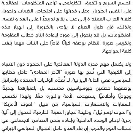
الحسم السريع والتفوق التكنولوجي، تراهن المنظومات العقائدية
على النفس الطويل، وعلى قدرتها على امتصاص الضربات وتحويل
كلفة الحرب الممتدة إلى عبء يقع تدريجيًا على العدو نفسه.
ولذلك، فإن طول الصراع لا يؤدي بالضرورة إلى انهيار هذه
المنظومات، بل قد يتحول إلى مورد لإعادة إنتاج خطاب المقاومة
وتكريس صورة النظام بوصفه كيانًا قادرًا على الثبات مهما بلغت
كلفة المواجهة.
ولا يكتمل فهم قدرة الدولة العقائدية على الصمود دون الانتباه
إلى الكيفية التي تُنتج بها صورة “الآخر المعادي” داخل خطابها
السياسي. ففي الحالة الإيرانية، لا تُقدَّم الولايات المتحدة وإسرائيل
بوصفهما خصمين جيوسياسيين فحسب، بل باعتبارهما تهديدًا
وجوديًا وأخلاقيًا يستهدف الأمة والثورة معًا. ولهذا تكتسب
الشعارات والاستعارات السياسية، من قبيل “الموت لأمريكا”
و”الموت لإسرائيل”، وظيفة تتجاوز التعبئة الظرفية، لتتحول إلى آلية
رمزية لإنتاج الوحدة الداخلية وإعادة شحن التضامن الاجتماعي في
لحظات التوتر والحرب. إن بناء العدو داخل المخيال السياسي الإيراني