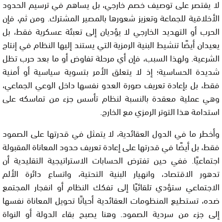
لا يقتصر على توصيف خصم خارجي، بل يساهم في ترسيم الحدود
الأخلاقية للجماعة وتعزيز شعورها بالمصير المشترك. ومن ثم، فإن
الحرب أو التهديد الخارجي لا يؤديان إلى تعبئة عسكرية فقط، بل
يعيدان أيضًا تنشيط البنية الرمزية التي يستند إليها النظام في إنتاج
الشرعية. ولهذا السبب، فإن أي مرحلة تفاوض أو ما بعد حرب تظل
شديدة الحساسية؛ إذ لا يتعلق الأمر بتسوية سياسية أو أمنية
فقط، بل بإعادة تعريف صورة العدو نفسها داخل الوعي الجماعي،
وهي عملية معقدة بالنسبة لنظام تأسس جزء من تماسكه على
استدامة هذا التوتر الرمزي مع الخارج.
وأخطر ما في الدول العقائدية، لا يتمثل في قدرتها على الصمود
فقط، بل أيضًا في قدرتها على إعادة تعريف حدود المعاناة المقبولة
اجتماعيًا. ففي حين تفترض الحسابات الاستراتيجية التقليدية أن
تدهور الاقتصاد، وانهيار البنية التحتية، واتساع دائرة الألم
الاجتماعي ستؤدي تلقائيًا إلى تفكك النظام أو انفجار المجتمع
ضده، تستطيع المنظومات العقائدية أحيانًا تحويل المعاناة نفسها
إلى جزء من سردية الصمود. وهنا يصبح بقاء الدولة أو النواة