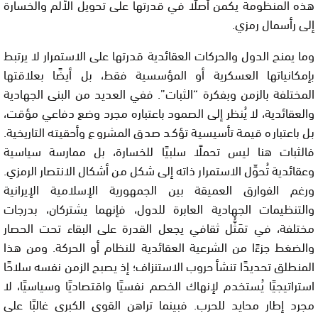
هذه المنظومة يكمن أصلًا في قدرتها على تحويل الألم والخسارة
إلى رأسمال رمزي.
وما يمنح الدول والحركات العقائدية قدرتها على الاستمرار لا يرتبط
بإمكانياتها العسكرية أو المؤسسية فقط، بل أيضًا بعلاقتها
المختلفة بالزمن وبفكرة “الثبات”. ففي العديد من البنى الجهادية
والعقائدية، لا يُنظر إلى الصمود باعتباره مجرد وضع دفاعي مؤقت،
بل باعتباره قيمة تأسيسية تؤكد صدق المشروع وأحقيته التاريخية.
فالثبات هنا ليس تحملًا سلبيًا للخسارة، بل ممارسة سياسية
وعقائدية تُحوِّل الاستمرار ذاته إلى شكل من أشكال الانتصار الرمزي.
ورغم الفوارق العميقة بين الجمهورية الإسلامية الإيرانية
والتنظيمات الجهادية العابرة للدول، فإنهما يشتركان، بدرجات
مختلفة، في تمَثُّل ثقافي يجعل القدرة على البقاء تحت الحصار
والضغط جزءًا من الشرعية العقائدية للنظام أو الحركة. ومن هذا
المنطلق تحديدًا تنشأ حروب الاستنزاف؛ إذ يصبح الزمن نفسه سلاحًا
استراتيجيًا يُستخدم لإنهاك الخصم نفسيًا واقتصاديًا وسياسيًا، لا
مجرد إطار محايد للحرب. فبينما تراهن القوى الكبرى غالبًا على