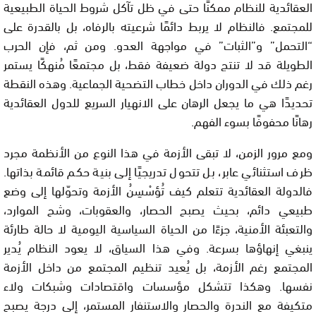
العقائدية للنظام ممكنًا حتى في ظل تآكل شروط الحياة الطبيعية
للمجتمع. فالنظام لا يربط دائمًا شرعيته بالرفاه، بل بالقدرة على
“التحمل” و”الثبات” في مواجهة العدو. ومن ثم، فإن الحرب
الطويلة قد لا تنتج دولة ضعيفة فقط، بل مجتمعًا مُنهكًا يستمر
رغم ذلك في الدوران داخل خطاب التضحية الجماعية. وهذه النقطة
تحديدًا هي ما يجعل الرهان على الانهيار السريع للدول العقائدية
رهانًا محفوفًا بسوء الفهم.
ومع مرور الزمن، لا تبقى الأزمة في هذا النوع من الأنظمة مجرد
ظرف استثنائي عابر، بل تتحول تدريجيًا إلى بنية حكم قائمة بذاتها.
فالدولة العقائدية تتعلم كيف تُؤسْسِنُ الأزمة وتحوّلها إلى وضع
طبيعي دائم، بحيث يصبح الحصار، والعقوبات، وشح الموارد،
والتعبئة الأمنية، جزءًا من الحياة السياسية اليومية لا حالة طارئة
ينبغي إنهاؤها بسرعة. وفي هذا السياق، لا يعود النظام يُدير
المجتمع رغم الأزمة، بل يُعيد تنظيم المجتمع من داخل الأزمة
نفسها. وهكذا تتشكل مؤسسات واقتصادات وشبكات ولاء
متكيفة مع الندرة والحصار والاستنفار المستمر، إلى درجة يصبح