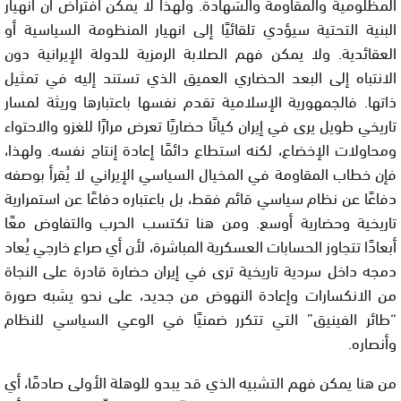
المظلومية والمقاومة والشهادة. ولهذا لا يمكن افتراض أن انهيار
البنية التحتية سيؤدي تلقائيًا إلى انهيار المنظومة السياسية أو
العقائدية. ولا يمكن فهم الصلابة الرمزية للدولة الإيرانية دون
الانتباه إلى البعد الحضاري العميق الذي تستند إليه في تمثيل
ذاتها. فالجمهورية الإسلامية تقدم نفسها باعتبارها وريثة لمسار
تاريخي طويل يرى في إيران كيانًا حضاريًا تعرض مرارًا للغزو والاحتواء
ومحاولات الإخضاع، لكنه استطاع دائمًا إعادة إنتاج نفسه. ولهذا،
فإن خطاب المقاومة في المخيال السياسي الإيراني لا يُقرأ بوصفه
دفاعًا عن نظام سياسي قائم فقط، بل باعتباره دفاعًا عن استمرارية
تاريخية وحضارية أوسع. ومن هنا تكتسب الحرب والتفاوض معًا
أبعادًا تتجاوز الحسابات العسكرية المباشرة، لأن أي صراع خارجي يُعاد
دمجه داخل سردية تاريخية ترى في إيران حضارة قادرة على النجاة
من الانكسارات وإعادة النهوض من جديد، على نحو يشبه صورة
“طائر الفينيق” التي تتكرر ضمنيًا في الوعي السياسي للنظام
وأنصاره.
من هنا يمكن فهم التشبيه الذي قد يبدو للوهلة الأولى صادمًا، أي