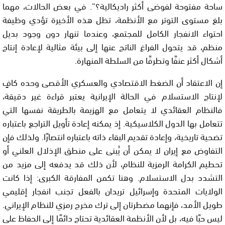
ساحة مفتوحة لفوضى أكثر راديكالية؟”. في بعض الحالات، مهما
بلغ مستوى التوتر مع الأنظمة، تظل هذه الأخيرة تؤدي وظيفة
احتواء الانفجار الكامل للمجتمع، وعندما تنهار دون وجود بديل
منظم، قد يتحول الفراغ الناتج عنها إلى بيئة مثالية لإعادة إنتاج
أشكال أكثر عنفًا وتطرفًا من السلطة المنهارة.
إن الاعتقاد أن الضغط الاقتصادي والعسكري الأقصى وحده كافٍ
لإنتاج الاستسلام في الحالة الإيرانية يعتبر قراءة غير دقيقة،
فالنظام العقائدي لا يتعامل مع الهزيمة بالطريقة نفسها التي
تتعامل بها الدول الكلاسيكية. إذ يمكنه إعادة تأويل التراجع باعتباره
تضحية تاريخية، وإعادة تقديم البقاء ذاته باعتباره انتصارًا. ولذلك فإن
التفاوض مع إيران لا يمكن أن يُبنى على منطق الإذلال العلني أو
تحطيم الكرامة الرمزية للنظام، لأن ذلك قد يدفعه إلى مزيد من
التشدد بدل الاستسلام. وهنا تكمن المفارقة الكبرى: إذا كانت
الولايات المتحدة وإسرائيل تريدان بالفعل تجنب انفجار إقليمي
طويل الأمد، فإنهما مضطرتان إلى ترك مخرج رمزي للنظام الإيراني.
ليس حبًا فيه، بل لأن الأنظمة العقائدية تحتاج دائمًا إلى الحفاظ على