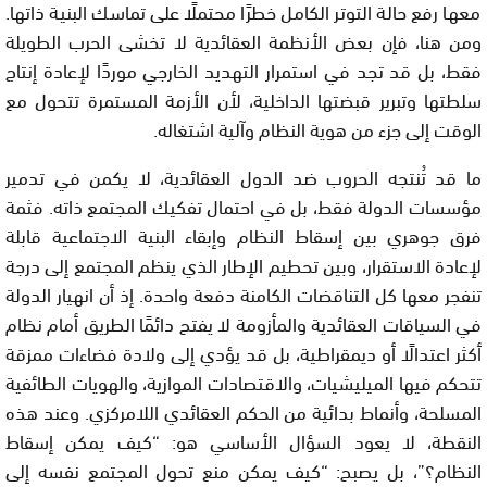
معها رفع حالة التوتر الكامل خطرًا محتملًا على تماسك البنية ذاتها.
ومن هنا، فإن بعض الأنظمة العقائدية لا تخشى الحرب الطويلة
فقط، بل قد تجد في استمرار التهديد الخارجي موردًا لإعادة إنتاج
سلطتها وتبرير قبضتها الداخلية، لأن الأزمة المستمرة تتحول مع
الوقت إلى جزء من هوية النظام وآلية اشتغاله.
ما قد تُنتجه الحروب ضد الدول العقائدية، لا يكمن في تدمير
مؤسسات الدولة فقط، بل في احتمال تفكيك المجتمع ذاته. فثمة
فرق جوهري بين إسقاط النظام وإبقاء البنية الاجتماعية قابلة
لإعادة الاستقرار، وبين تحطيم الإطار الذي ينظم المجتمع إلى درجة
تنفجر معها كل التناقضات الكامنة دفعة واحدة. إذ أن انهيار الدولة
في السياقات العقائدية والمأزومة لا يفتح دائمًا الطريق أمام نظام
أكثر اعتدالًا أو ديمقراطية، بل قد يؤدي إلى ولادة فضاءات ممزقة
تتحكم فيها الميليشيات، والاقتصادات الموازية، والهويات الطائفية
المسلحة، وأنماط بدائية من الحكم العقائدي اللامركزي. وعند هذه
النقطة، لا يعود السؤال الأساسي هو: “كيف يمكن إسقاط
النظام؟”، بل يصبح: “كيف يمكن منع تحول المجتمع نفسه إلى