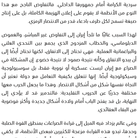
سردية الكرامة أمام جمهورها الداخلي. فالتفاوض الناجح مع هذا
النوع من الأنظمة لا يقوم على إعلان الهزيمة الكاملة، بل على إنتاج
صيغة تسمح لكل طرف بادعاء قدر من الانتصار الرمزي.
لهذا السبب غالبًا ما تلجأ إيران إلى التفاوض غير المباشر، والغموض
الدبلوماسي، والخطاب المزدوج الذي يجمع بين التحدي العلني
والبراغماتية العملية. فهي تحتاج إلى الاتفاق، لكنها تحتاج أيضًا إلى
أن يبدو الاتفاق وكأنه نتيجة صمود لا نتيجة خضوع. إن المشكلة في
الصراع مع إيران ليست عسكرية أو نووية فقط، بل سوسيولوجية
وسيكولوجية أيضًا. إنها تتعلق بكيفية التعامل مع دولة تعتبر أن
النجاة نفسها شكل من أشكال الانتصار. وهذا ما يجعل الحرب معها
مختلفة جذريًا عن الحروب التقليدية: فالتدمير قد لا يؤدي إلى
النهاية، بل قد يفتح الباب أمام ولادة أشكال جديدة وأكثر فوضوية
من البقاء العقائدي.
وفي عالم يزداد فيه الميل إلى قراءة الصراعات بمنطق القوة الصلبة
وحدها، تبدو هذه القراءة مزعجة للكثيرين:فبعض الأنظمة، لا يكفي