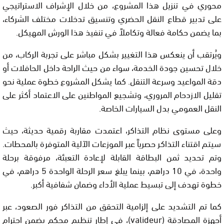
محوري في تنزيل هذا المشروع، من خلال الإشراف الاستراتيجي
على تدبير قطاع النقل الحضري وتنسيق تدخلات مختلف الشركاء،
بما يضمن حكامة فعالة وتكاملاً في تنفيذ هذا الورش المهيكل.
ويُرتقب أن ينعكس هذا التغيير بشكل مباشر على تجربة الركاب، من
خلال تحسين جودة الخدمة، سواء من حيث الراحة داخل الحافلات أو
دقة المواعيد وسرعة التنقل. كما يشكل المشروع خطوة عملية نحو
تقليل الازدحام المروري، وتشجيع المواطنين على الاعتماد أكثر على
النقل العمومي بدل السيارات الخاصة.
وعلى مستوى نظام التذاكر، اعتمدت مقاربة رقمية حديثة، حيث
سيتم اقتناء التذاكر حصرياً عبر الموزعات الآلية المتوفرة بالمحطات.
وتم تحديد ثمن البطاقة القابلة لإعادة التعبئة، مرفوقة برحلة
واحدة، في 10 دراهم، بينما يبلغ سعر الرحلة الواحدة 5 دراهم، في
خطوة تهدف إلى تبسيط عملية الأداء وضمان شفافية أكبر.
كما تم التشديد على إلزامية التحقق من التذاكر فور الصعود، عبر
أجهزة المصادقة (valideur)، في إطار تنظيم محكم يضمن احترام