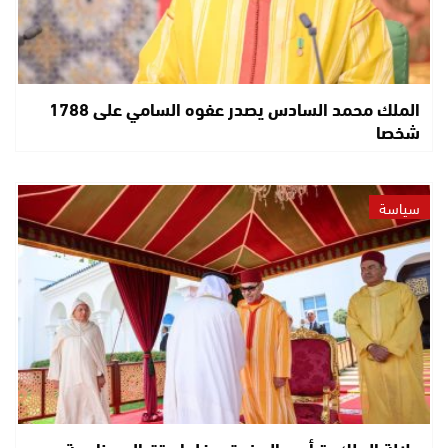
الملك محمد السادس يصدر عفوه السامي على 1788
شخصا
سياسة
جلالة الملك يترأس بالمضيق حفل استقبال بمناسبة عيد