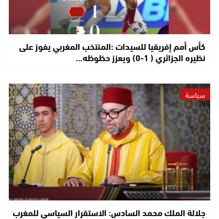
كأس أمم إفريقيا للسيدات :المنتخب المغربي يفوز على
نظيره الجزائري ( 1-0) ويعزز حظوظه…
سياسة
جلالة الملك محمد السادس: الاستقرار السياسي للمغرب