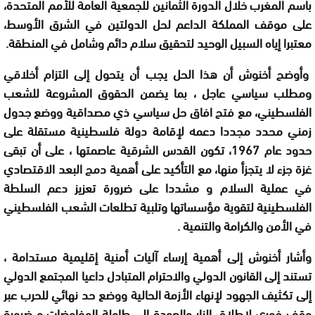
باسم المغرب خلال الدورة الثمانين للجمعية العامة للأمم المتحدة،
على موقف المملكة الداعم لحل الدولتين في الشرق الأوسط،
معتبرا إياه السبيل الوحيد لتحقيق سلام دائم وشامل في المنطقة.
وأوضح أخنوش أن هذا الحل يجب أن يتحول إلى التزام أخلاقي
ومطلب سياسي عاجل ، بما يضمن الحقوق المشروعة للشعب
الفلسطيني، مع فتح افاق حل سياسي ذي مصداقية ووضع جدول
زمني محدد مجددا دعمه لإقامة دولة فلسطينية مستقلة على
حدود عام 1967، تكون القدس الشرقية عاصمتها ، على أن تبقى
غزة جزء لا يتجزأ منها، مع التأكيد على أهمية دمج البعد الاقتصادي
في عملية السلام و مشددا على ضرورة تعزيز دعم السلطة
الفلسطينية لتقوية مؤسساتها وتلبية تطلعات الشعب الفلسطيني
في الأمن والكرامة والتنمية .
وأشار أخنوش إلى أهمية إرساء آليات أمنية إقليمية مستدامة ،
تستند إلى القانون الدولي والاحترام المتبادل داعيا المجتمع الدولي
إلى تكثيف الجهود لإنهاء الأزمة الحالية ووضع حد نهائي للحرب عبر
وقف فوري لإطلاق النار والعودة إلى طاولة المفاوضات و ضرورة