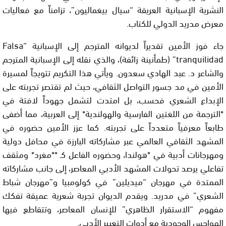
النشرية الإسبانية العريقة “سيال بيغماليون”، تزامناً مع فعاليات
معرض مدريد الدولي للكتاب.
جاء فوز الأمين تقديراً لديوانه المترجم إلى الإسبانية “Falsa
tranquilidad” (طمأنينة زائفة)، والذي نقله إلى الإسبانية المترجم
والشاعر د. عبد الهادي سعدون. ويأتي هذا التكريم تتويجاً لمسيرة
الأمين في مد جسور التواصل الثقافي، حيث لم تقتصر تجربته على
الإبداع الشعري فحسب، بل امتدت لتشمل جهوداً لافتة في
*الترجمة من اللغتين الفارسية والهولندية* إلى العربية، مما أضفى
طابعاً معرفياً متعدداً على تجربته. كما عزز الأمين حضوره في
المشهد الثقافي العالمي عبر مشاركاته البارزة في محافل دولية
ومهرجانات أدبية في *هولندا، وحضوره الفاعل كـ **مغرد* ومثقف
تفاعلي يرصد تحولات المشهد الأدبي المعاصر، إلى جانب مشاركاته
الممتدة في مهرجان “ميديلين” في كولومبيا و”مهرجان شباط
الشعري” في مدريد. ويقدم الديوان تجربة شعرية عميقة تفكك
مفهوم “الاستقرار الظاهري” للإنسان المعاصر، وتتقاطع فيها
الهواجس الوجودية مع أدوات التعبير الأدبي.