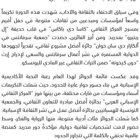
وفي سياق الاحتفاء بالثقافة والآداب، شهدت هذه الدورة تكريماً
واسعاً لمؤسسات ومبدعين من ثقافات متنوعة في حفل أقيم
بمسرح المركز الثقافي “كاسا دي باكاس” في قلب حديقة “إل
ريتيرو” بمدريد. ومن أبرز الفائزين، حصدت “جمعية سرفانتس في
ألكازار دي سان خوان” جائزة أفضل مشروع ثقافي، تقديراً لجهودها
الدولية المستمرة في نشر أعمال سرفانتس والسعي لإدراج إرث
“دون كيخوته” ضمن التراث الثقافي غير المادي لليونسكو.
وقد عكست قائمة الجوائز لهذا العام رغبة النخبة الأكاديمية
الإسبانية في بناء جسور حوار عابرة للحدود، حيث شملت التكريمات
أسماء ومؤسسات من قارات مختلفة، من بينها فوز “المركز الثقافي
الإسباني العربي” بجائزة أفضل مبادرة للتعاون الثقافي، والجمعية
التونسية للهسبانيين بجائزة أفضل عمل في نشر الثقافة الإسبانية.
كما شملت الجوائز فئات أدبية متنوعة، منها الرواية والفكر، وسط
حضور لافت لشخصيات ثقافية دولية، مؤكدةً دور مدريد كمنصة
عالمية تحتفي بالكلمة التي تتجاوز الحدود