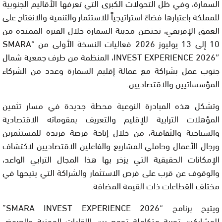
السمارة، وفي ظل التحولات الكبرى التي تعرفها الأقاليم الجنوبية
للمملكة باعتبارها فضاءً استراتيجياً للاستثمار والتنمية والانفتاح على
العمق الإفريقي، تحتضن مدينة السمارة خلال الفترة الممتدة من
10 إلى 13 يوليوز 2026 فعاليات النسخة الأولى من “SMARA
INVEST EXPERIENCE 2026″، المنظمة من طرف جمعية شمال
جنوب عمل بشراكة مع عمالة إقليم السمارة وعدد من الشركاء
المؤسساتيين والاقتصاديين.
وتشكل هذه المبادرة النوعية محطة جديدة في مسار تثمين
المؤهلات الترابية للإقليم والتعريف بمقوماته الاقتصادية
والسياحية والثقافية، من خلال إتاحة فرصة فريدة للمستثمرين
ورجال الأعمال وحاملي المشاريع والفاعلين الاقتصاديين لاكتشاف
الإمكانات الحقيقية التي يزخر بها هذا المجال الترابي الواعد،
والوقوف عن قرب على فرص الاستثمار والشراكة التي يتيحها في
مختلف القطاعات ذات القيمة المضافة.
ويتيح برنامج “SMARA INVEST EXPERIENCE 2026”
للمشاركين تجربة متكاملة تجمع بين اللقاءات المهنية والعروض