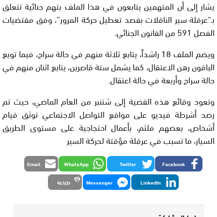
يشار إلى أن المتهمين يتابعون في هذا الملف بتهم جنائية تتعلق
بـ”عرقلة سير الناقلات بقصد تعطيل حركة المرور”، وفق مقتضيات
الفصل 591 من القانون الجنائي.
ويضم الملف 18 راشداً، يتابع ثلاثة منهم في حالة سراح، فيما توبع
الباقون رهن الاعتقال، كما يشمل ستة قاصرين، يتابع اثنان منهم في
حالة سراح وأربعة في حالة اعتقال.
وتعود وقائع هذه القضية إلى شتنبر من العام الماضي، حيث تم
رصد أشرطة فيديو على مواقع التواصل الاجتماعي توثق قيام
أشخاص، بعضهم ملثم، بأعمال احتجاجية على مستوى الطريق
السيار، ما تسبب في عرقلة مؤقتة لحركة السير
Email
WhatsApp
Twitter
Facebook
LinkedIn
Messenger
طباعة