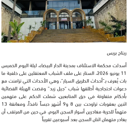
ريتاج بريس
أسدلت محكمة الاستئناف بمدينة الدار البيضاء، ليلة اليوم الخميس
11 يونيو 2026، الستار على ملف الشباب المعتقلين على خلفية ما
بات يُعرف بـ”أحداث الطريق السيار”، وهي الأحداث التي تزامنت مع
دعوات احتجاجية أطلقها شباب “جيل زيد” وقضت الهيئة القضائية
بأحكام متفاوتة في حق المتابعين، شملت الحكم على متهمين
اثنين بعقوبات تراوحت بين 8 و9 أشهر حبساً نافذاً، ومعانقة 13
متهماً للحرية مغادرين أسوار السجن اليوم، في حين من المرتقب أن
يغادر متهمان اثنان السجن بعد أسبوعين تقريباً