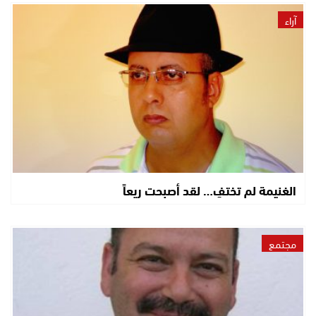
آراء
الغنيمة لم تختفِ… لقد أصبحت ريعاً
مجتمع