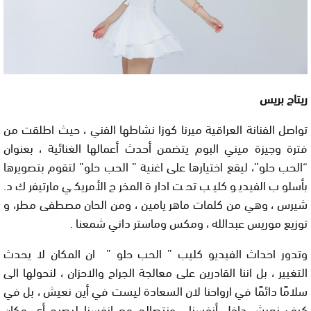
ريتاج بريس
تواصل الفنانة العراقية ميرنا كوزا نشاطها الفني ، حيث اطلقت من
فترة وجيزة ميني البوم يتضمن أحدث أعمالها الغنائية ، بعنوان
“الحب حلو”، ليقع اختيارها على اغنية ” الحب حلو” لتقوم بتصويرها
بأسلوب الفيديو كليب تحت ادارة المخرج الأمريكي مارتيفرك د.
شيرس ، وهي من كلمات ماهر يامين ، ومن الحان مصطفى مطر، و
توزيع موريس عبدالله ، ومكس وماستر داني شمعنا .
وتدور احداث الفيديو كليب ” الحب حلو ” ان المكان لا يحدث
التغيير ، بل اننا القادرين على معالجة الجراح والاحزان ، لنحولها الى
سلامًا دائمًا في ارواحنا لان السعادة ليست في أين نعيش ، بل في
كيف نعيش داخل أنفسنا ، ونتصالح مع انفسنا ليصبح أي مكان