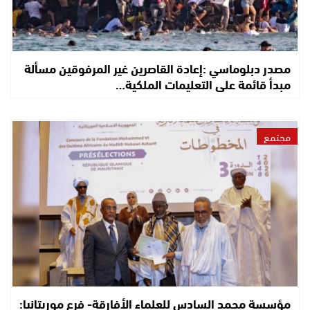
مصدر دبلوماسي :إعادة القاصرين غير المرفوقين مسألة
مبدأ قائمة على التعليمات الملكية…
مجتمع
مؤسسة محمد السادس للعلماء الأفارقة- فرع موريتانيا: