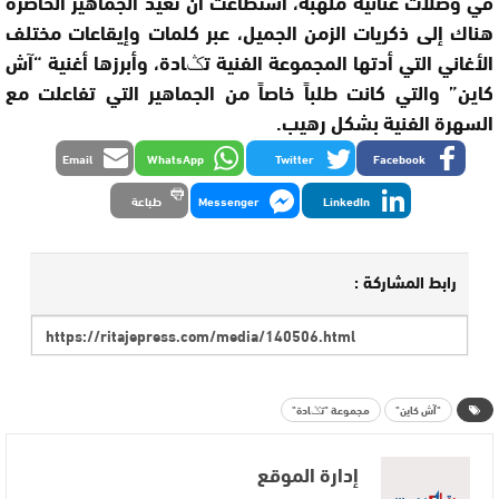
في وصلات غنائية مُلهبة، استطاعت أن تُعيد الجماهير الحاضرة
هناك إلى ذكريات الزمن الجميل، عبر كلمات وإيقاعات مختلف
الأغاني التي أدتها المجموعة الفنية تݣادة، وأبرزها أغنية “آش
كاين” والتي كانت طلباً خاصاً من الجماهير التي تفاعلت مع
السهرة الفنية بشكل رهيب.
Email
WhatsApp
Twitter
Facebook
LinkedIn
Messenger
طباعة
رابط المشاركة :
"آش كاين"
مجموعة "تݣادة"
إدارة الموقع