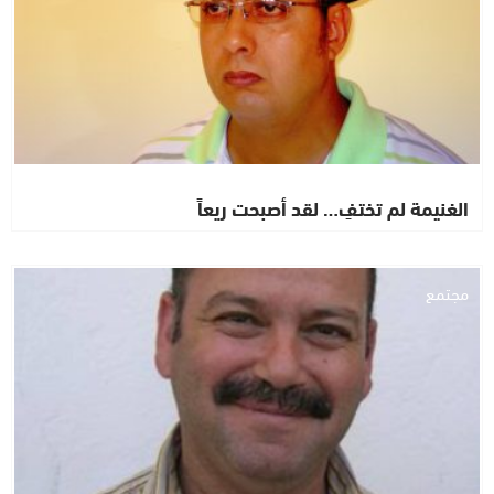
الغنيمة لم تختفِ… لقد أصبحت ريعاً
مجتمع