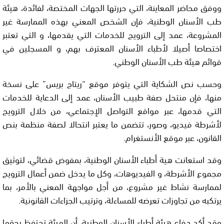
ووفق محاضر المعاينة، التي حررتها الجهات المختصة، لفائدة، هيئة
طب الأسنان الوطنية، فإن الشخص المعني بهذه الممارسة غير
المشروعة، عمد إلى الترويج للخدمات التي يقدمها، و التي تعتبر
اختصاصا أصيلا لأطباء الأسنان المعترف بهم، و المسجلين في
قوائم هيئة طب الأسنان الوطني.
وحسب نص الشكاية التي يتوفر موقع “ريتاج بريس” على نسخة
منها، فإن منتحل صفة طبيب الأسنان، عمد إلى الدعاية للخدمات
التي قدمها، عبر مواقع التواصل الإجتماعي، من خلال الترويج
لأشرطة فيديو، وصور، تتضمن ما يعتبر انتحالا لصفة منظمة بنص
القانون، عبر موقع الأنستغرام.
وقد استعانت هية أطباء الأسنان الوطنية، بمفوض قضائي، لتوثيق
مجموع الأشرطة، و الفيديوهات، وكل ما يدخل ضمن أعمال الترويج
لممارسة نشاط غير مشروع، من أجل مواجهة المعني بالأمر، بما
يرتكبه من تجاوزات تعرضه للمساءلة، وترتيب الجزاءات القانونية.
وقد أكد دفاع هيئة أطباء الأسنان الوطنية، أن الهيئة تحتفظ بحقها