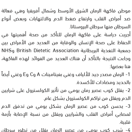
موطن فاكهة الرمان الشرق الأوسط وشمال أفريقيا وهي فعالة
ضد أمراض القلب وارتفاع ضغط الدم والالتهابات وبعض أنواع
السرطان منها سرطان البروستاتا.
أجريت دراسة على فاكهة الرمان للتأكد من صحة أهميتها في
الحفاظ على صحة الإنسان والوقاية من العديد من الأمراض بين
جمعية التغذية البريطانية British Dietetic Association وNHS
وجاءت النتيجة بالتأكد أن هناك العديد من الفوائد لهذه الفاكهة،
هنا بعضها:
1- الرمان مصدر جيد للألياف وغني بفيتامينات A وC وE وغني أيضاً
بالحديد ومضادات للأكسدة.
2- يقلل كوب عصير رمان يومي من تأثير الكولسترول على شرايين
الدم ويقلل من تراكم الكولسترول بشكل عام.
3- يحسن كوب من عصير الرمان بشكل يومي من تدفق الدم
لمصابي أمراض القلب والشرايين ويقلل من نسبة الإصابة بأزمة
قلبية.
4- شرب كوب يومي من عصير الرمان يقلل من تطور سرطان