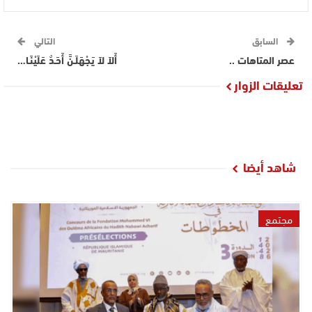
السابق
التالي
عصر المتاهات ..
أَلاَ لاَ يَجْهَلَـنَّ أَحَـدٌ عَلَيْنَـا…
تعليقات الزوار
شاهد أيضا
مجتمع