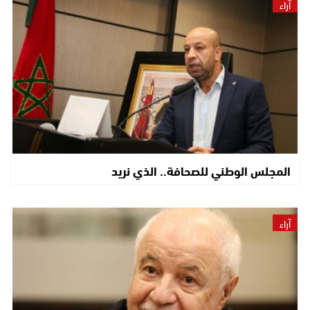
آراء
المجلس الوطني للصحافة.. الذي نريد
آراء