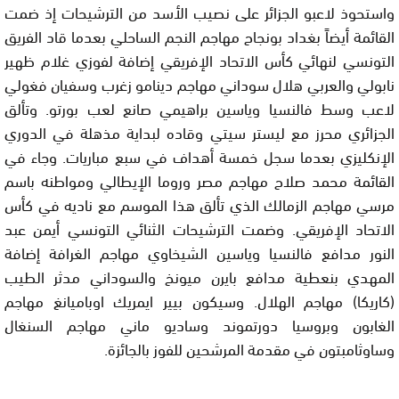
واستحوذ لاعبو الجزائر على نصيب الأسد من الترشيحات إذ ضمت
القائمة أيضاً بغداد بونجاح مهاجم النجم الساحلي بعدما قاد الفريق
التونسي لنهائي كأس الاتحاد الإفريقي إضافة لفوزي غلام ظهير
نابولي والعربي هلال سوداني مهاجم دينامو زغرب وسفيان فغولي
لاعب وسط فالنسيا وياسين براهيمي صانع لعب بورتو. وتألق
الجزائري محرز مع ليستر سيتي وقاده لبداية مذهلة في الدوري
الإنكليزي بعدما سجل خمسة أهداف في سبع مباريات. وجاء في
القائمة محمد صلاح مهاجم مصر وروما الإيطالي ومواطنه باسم
مرسي مهاجم الزمالك الذي تألق هذا الموسم مع ناديه في كأس
الاتحاد الإفريقي. وضمت الترشيحات الثنائي التونسي أيمن عبد
النور مدافع فالنسيا وياسين الشيخاوي مهاجم الغرافة إضافة
المهدي بنعطية مدافع بايرن ميونخ والسوداني مدثر الطيب
(كاريكا) مهاجم الهلال. وسيكون بيير ايمريك اوباميانغ مهاجم
الغابون وبروسيا دورتموند وساديو ماني مهاجم السنغال
وساوثامبتون في مقدمة المرشحين للفوز بالجائزة.