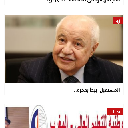
آراء
المستقبل يبدأ بفكرة..
نقابات