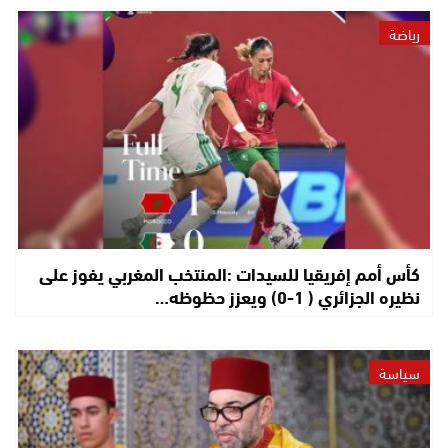
رياضة
كأس أمم إفريقيا للسيدات :المنتخب المغربي يفوز على
نظيره الجزائري ( 1-0) ويعزز حظوظه…
سياسة