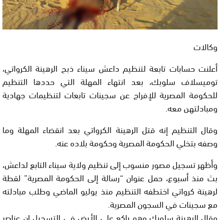
وكالات
أعلنت حسابات تابعة لتنظيم داعش سيناء ذبح الرهينة الكرواتي،
توميسلاف سلوبك، بعد انتهاء المهلة التي حددها التنظيم
للحكومة المصرية للإفراج عن سجينات تابعات لتنظيمات جهادية
ومبادلتهن معه.
وقال التنظيم إنه قتل الرهينة الكرواتي بعد انقضاء المهلة وما
وصفه بتخلي الحكومة المصرية وحكومة بلاده عنه.
وأظهر تسجيل مصور منسوب إلى تنظيم ولاية سيناء التابع لداعش،
بث منذ أسبوع، حمل عنوان “رسالة إلى الحكومة المصرية” لقطة
لرهينة كرواتي اختطفه التنظيم منذ يوليو الماضي وطلب مبادلته
مع سجينات في السجون المصرية.
وقال الرهينة سلوبك وهو راكع على الأرض في التسجيل إن عناصر