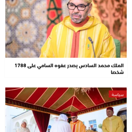
الملك محمد السادس يصدر عفوه السامي على 1788
شخصا
سياسة