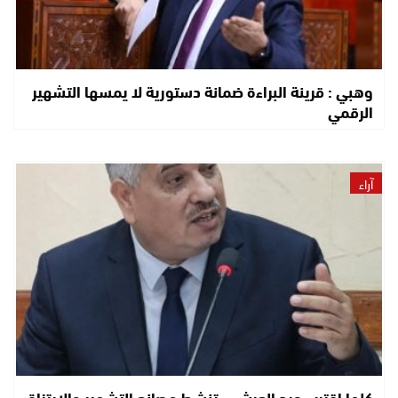
وهبي : قرينة البراءة ضمانة دستورية لا يمسها التشهير
الرقمي
آراء
كلما اقترب عيد العرش… تنشط مصانع التشهير والارتزاق