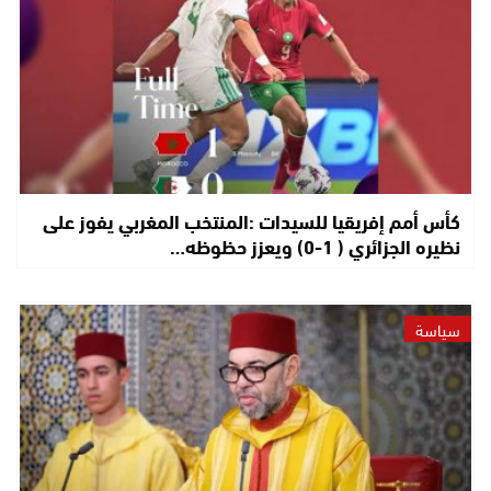
كأس أمم إفريقيا للسيدات :المنتخب المغربي يفوز على
نظيره الجزائري ( 1-0) ويعزز حظوظه…
سياسة