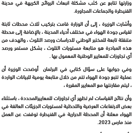
وزارتها تتابع عن كثب مشكلة انبعاث الروائح الكريهة في مدينة
القنيطرة والجماعات المجاورة.
وأشارت
الوزيرة ،
إلى أن الوزارة قامت بتركيب ثلاث محطات ثابتة
لقياس جودة الهواء في مختلف أحياء المدينة
، بالإضافة إلى محطة
متنقلة تابعة للمختبر الوطني للدراسات ورصد التلوث
، و
الهدف من
هذه المبادرة هو متابعة مستويات التلوث
،
بشكل مستمر ورصد
أي تجاوزات للمعايير الوطنية المعمول بها
.
وفي جوابها على سؤال كتابي في البرلمان
أوضحت الوزيرة أن
عملية تتبع جودة الهواء تتم من خلال متابعة يومية للبيانات الواردة
، ليتم مقارنتها مع المعايير المقررة
،
وأن نتائج القياسات لم تظهر أي تجاوزات للمعاييرالمحددة
، باستثناء
بعض الارتفاعات العرضية واللحظية لمستويات الجزيئات العالقة في
الهواء
معلنة
أن المحطة الحرارية في القنيطرة توقفت عن العمل
منذ مارس
2023
.