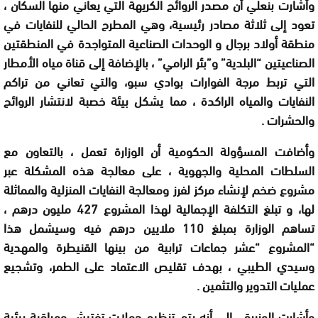
وأشارت
بنعلي
أ
ن مصدر الروائح الكريهة التي يعاني منها السكان
،
تعود إلى ثلاثة مصادر رئيسية، وهي المطرح الحالي للنفايات في
منطقة أولاد برجال
و
الوحدات الصناعية المتواجدة في المنطقتين
الصناعيتين “البلدية” و”بئر الرامي”
، بالإضافة إلى قناة مياه الأمطار
التي تربط مرجة الفوارات بوادي سبو، والتي تعاني من تراكم
النفايات والمياه الراكدة
، مما يشكل بيئة خصبة لانتشار الروائح
والحشرات
.
و
أضافت
المسؤولة الحكومية
أن الوزارة تعمل
، بالتعاون مع
السلطات المحلية والجهوية
، على معالجة هذه المشكلة عبر
مشروع ضخم لإنشاء مركز لفرز ومعالجة النفايات المنزلية والمماثلة
لها
، و
تبلغ التكلفة الإجمالية لهذا المشروع 427 مليون درهم
،
تساهم الوزارة بمبلغ 110 ملايين درهم فيه وسيشمل هذا
“
المشروع
“
عشر جماعات ترابية من بينها القنيطرة والمهدية
وسيدي الطيبي
، بهدف تقليص الاعتماد على الطمر
،
وتشجيع
عمليات التدوير والتثمين
.
وأشارت الوزيرة
،
إلى أنه يتم تنظيم حملات تفتيش ومراقبة بيئية