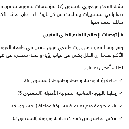
يشَبه المفكر غريغوري بايتسون (7) ا
صفا باقي المستويات وتخلصت من كل تلوث. لذا، فإن القائد الأ
بذلك استمراريتها.
5 | توصيات لإصلاح التعليم العالي المغربي
رغم توفر المغرب على إرث جامعي عريق يتمثل في جامعة القرويين،
الأكثر تقدما. إن الخلل يكمن في غياب رؤية واضحة متجذرة في هوية ال
لذلك، أوصي بما يلي:
✓ صياغة رؤية وطنية واضحة وطموحة (المستوى 6)،
✓ ربطها بالهوية الثقافية المغربية الأصيلة (المستوى 5)،
✓ بناء منظومة قيم تعليمية مشتركة وفاعلة (المستوى 4)،
✓ تمكين الفاعلين من كفاءات قيادية وتربوية (المستوى 3)،