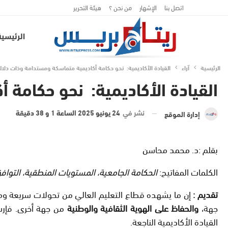
اتصل بنا
الإشهار
من نحن ؟
هيئة التحرير
الرئيسية
الرئيسية
آراء
القيادة الأكاديمية: نحو حكامة أكاديمية متماسكة ومستدامة وذات دلال
القيادة الأكاديمية: نحو حكامة
نشر في
24 يونيو 2025 الساعة 1 و 38 دقيقة
إدارة الموقع
بقلم :د. محمد محاسن
الكلمات المفاتيح:
الحكامة الجامعية، المستويات المنطقية، التوافق 
تقديم
:
إن ما يشهده قطاع التعليم العالي من تحولات سريعة ومعق
جهة،
والحفاظ على الهوية الثقافية والوطنية
من جهة أخرى. فإرسا
القيادة الأكاديمية الناجعة.