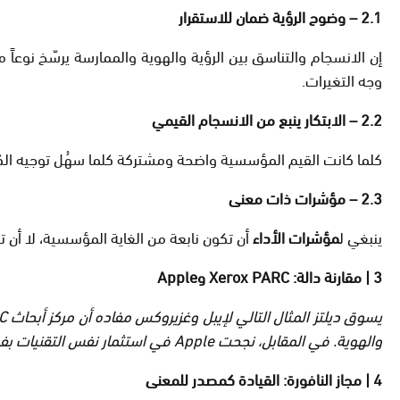
2.1 – وضوح الرؤية ضمان للاستقرار
إن الانسجام والتناسق بين الرؤية والهوية والممارسة يرسّخ نوعاً 
وجه التغيرات.
2.2 – الابتكار ينبع من الانسجام القيمي
كلما كانت القيم المؤسسية واضحة ومشتركة كلما سهُل توجيه الكفاء
2.3 – مؤشرات ذات معنى
ينبغي ل
مؤشرات الأداء
أن تكون نابعة من الغاية المؤسسية، لا أن 
3 | مقارنة دالة: Xerox PARC وApple
يسوق ديلتز المثال التالي لإيبل وغزيروكس مفاده أن
والهوية. في المقابل، نجحت Apple في استثمار نفس التقنيات بفضل رؤيتها الواضحة، وقيمها الموجهة/المساعِدة وانسجام فريقها
4 | مجاز النافورة: القيادة كمصدر للمعنى