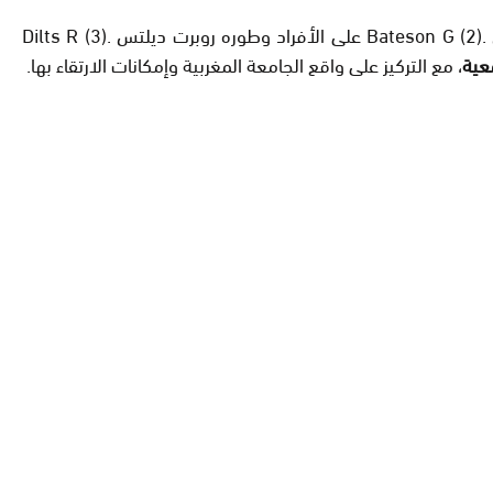
كما قعَّد له الفيلسوف روسل .Russell B (1)و طبقه بايتسون .Bateson G (2) على الأفراد وطوره روبرت ديلتس .Dilts R (3)
عية
، مع التركيز على واقع الجامعة المغربية وإمكانات الارتقاء بها.