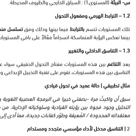
س- البيئة
(المستوى1) : السياق الخارجي والظروف المحيطة.
1.2 – الترابط الهرمي ومفعول التحول
تلك المستويات تتسم
بالترابط
فيما بينها وذلك وفق
تسلسل من
بينما تعكس الرؤية المتماسكة انسجاماً فعّالاً على باقي المستويا
1.3 – التناسق الداخلي والتغيير
يعد
التناغم
بين هذه المستويات مفتاح التحول الحقيقي سواء على
التناسق بين هذه المستويات، تقوم على تقنية التخييل الإبداعي والتح
مثال تطبيقي | حالة عميد في تحول قيادي
سبق أن واكبتُ مرة -بصفتي خبيرا في البرمجة العصبية اللغوية و
التحليل وجود فجوة بين رؤيته القيادية وسلوكياته الإدارية. من خلال جلسات إعادة ا
معتقداته المحدودة / المُعيقة وطوّر كفاءات جديدة، مما أدى إلى
2
| التناسق مدخل لأداء مؤسسي متجدد ومستدام