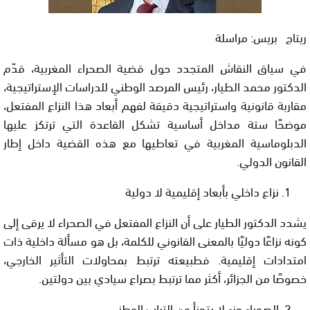
ريتاج بريس: مراسلة
في سياق النقاش المتجدد حول قضية الصحراء المغربية، قدّم
الدكتور محمد الطيار، رئيس المرصد الوطني للدراسات الإستراتيجية،
مقاربة قانونية واستراتيجية دقيقة لفهم أبعاد هذا النزاع المفتعل،
موضحًا ستة مداخل أساسية تشكل القاعدة التي ترتكز عليها
الدبلوماسية المغربية في تعاطيها مع هذه القضية داخل إطار
القانون الدولي.
نزاع داخلي بأبعاد إقليمية لا دولية
يشدد الدكتور الطيار على أن النزاع المفتعل في الصحراء لا يرقى إلى
كونه نزاعًا دوليًا بالمعنى القانوني للكلمة، بل هو مسألة داخلية ذات
امتدادات إقليمية. فطبيعته ترتبط بمحاولات التأثير الخارجي،
خصوصًا من الجزائر، أكثر مما ترتبط بصراع سيادي بين دولتين.
الصحراء جزء لا يتجزأ من التراب الوطني