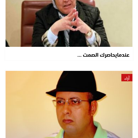
عندمايحاصرك الصمت …
آراء