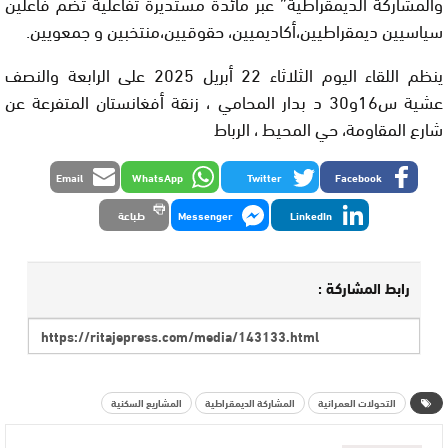
والمشاركة الديمقراطية” عبر مائدة مستديرة تفاعلية تضم فاعلين
سياسيين ديمقراطيين،أكاديميين، حقوقيين،منتخبين و جمعويين.
ينظم اللقاء اليوم الثلاثاء 22 أبريل 2025 على الرابعة والنصف
عشية س16و30 د بدار المحامي ، زنقة أفغانستان المتفرعة عن
شارع المقاومة، حي المحيط ، الرباط
Email
WhatsApp
Twitter
Facebook
LinkedIn
Messenger
طباعة
رابط المشاركة :
التحولات العمرانية
المشاركة الديمقراطية
المشاريع السكنية