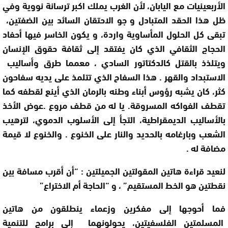
الأربعينيات مع اليابان، لأن الغرب يملك اكبر ترسانة نووية وفي
ظل هذا الحقد المتبادل و جو الاحتقان السائد بين الضفتين،
تبقى كل الحلول المأساوية واردة، و يكون الخاسر فيها أحفاد
الحجاج الثقافي الذي كان يفتقد إلى ثقافة حقوق الإنسان
ويتلذذ بالقتل كالدكتاتور السادي ، معمما طرق وأساليب
الاستبداد والقهر . هذا السفاح الذي تتلمذ على يديه سفاحون
كثر، كان يشبه رؤوس أبناء وطنه بالرمان الذي أينع لقطفه كما
تقطف الفواكه المسروقة. يا له من قطف مروع .عوض الأخذ
بالأساليب الديمقراطية، التجأ إلى الأسلوب الدموي، لترهيب
الشعب وبارغامه بالحديد والنار على الخنوع . والخنوع لا قيمة
مضافة له
.
لنعيد قراءة هاتين المقولتين الجميلتين : “أن أقرب مسافة بين
نقطتين هو الخط المستقيم” ، و “الحاجة أم الاختراع”
فما أحوجها إلى مفكرين وزعماء ينطلقون من هاتين
المسلمتين الفلسفيتين، يحولونهما إلى برامج للتنمية