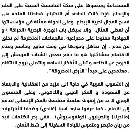
المستدامة ويضعوها على سكة التنافسية المبنية على العلم
والإبداع. فإذا كانت الحاجة أم الاختراع، فحاجتنا الملحة هي
فسح المجال لحرية الإبداع. وعلى الدولة ممثلة في مؤسساتها
أن تعطي المثال. وإلا سيضل باب الهجرة البحرية (الحراكة ) و
الجهادية مفتوحا على مصراعيه .فالجماعات المتطرفة لم تخلق
من عدم . إن تجاهل وجودها في وقت سابق وحاسم وعدم
الاهتمام بمشاكلها هو ما دفع ببعض الشباب المهمش إلى
الخروج عن الطاعة و تبنى الأفكار السامة والتملي بروح الانتقام
، معتمدين على مبدأ “الأرض المحروقة” .
إن الشعوب العربية في حاجة إلى مزيد من العقلانية والابتعاد
عن الشعوذة و الفكر الغيبي واللاهوتي. وعلى المستوى
الرمزي لا بد من إيقونة سلمية متشبعة بالفكر الإنساني لتدفع
إلى الأمام ، كما عرفها هنود آسيا (غاندي) وضحايا الأبارتهايد
(مانديلا) والصينيون (كونفوسيوش) . ففي بحر الظلمات لابد
من ربان متبصر ومتمرس لقيادة السفينة إلى شط الأمان.