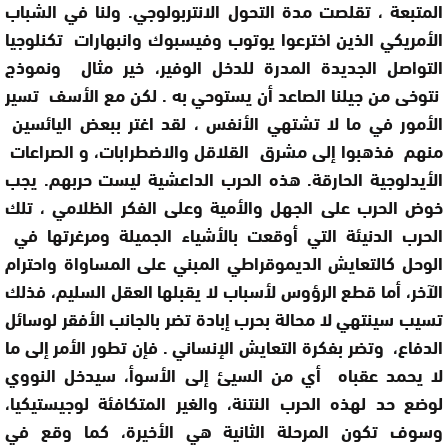
المتبعة ، تقلصت مدة التحول الانتربولوجي. ولنا في الشباب
الأمريكي الذين اخترعوا يوتوب وفيسبوك وانبهارات تكنلوجيا
التواصل الجديدة المدرة للدخل الوفير، خير مثال ونموذج
نتوخى من جيلنا الصاعد أن يستوحي به . لكن مع الأسف تسير
الأمور في ما لا تشتهي الأنفس ، لقد اغتر ببعض اليائسين
منهم فذهبوا إلى مشرق القلاقل والاضطرابات، و الصراعات
الأيدلوجية الحارقة. هذه الحرب الداعشية ليست حربهم. يجب
خوض الحرب على الجهل والأمية وعلى الفكر الظلامي ، تلك
الحرب الدنيئة التي أوقعت بالأشياء الجميلة ومرغرتها في
الوحل كالتعايش الديموقراطي المبني على المساواة واحترام
الآخر، أما قطع الرؤوس لأسباب لا يقبلها العقل السليم، فذلك
تسيب سينتهي لا محالة بحرب إبادة تضر بالجانب الأفقر لوسائل
الدفاع، وتضر بفكرة التعايش الإنساني . فإن تطور الأمر إلى ما
لا يحمد عقباه أي من السيئ إلى الأسوأ، سيدخل النووي
لوضع حد لهذه الحرب النتنة، والغير المتكافئة لوجيستيكيا،
وسوف تكون المرحلة الثانية هي الأخيرة، كما وقع في