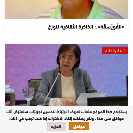
«الفُوَيْسِقَة».: الذاكرة الثقافية للوزغ
تربية وتعليم
يستخدم هذا الموقع ملفات تعريف الارتباط لتحسين تجربتك. سنفترض أنك
موافق على هذا ، ولكن يمكنك إلغاء الاشتراك إذا كنت ترغب في ذلك.
المجلس الأعلى للتربية يناقش حصيلة الإصلاح ويدعو إلى
موافق
المزيد
تحديث المدرسة المغربية