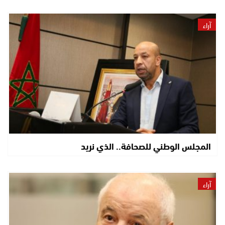
آراء
المجلس الوطني للصحافة.. الذي نريد
آراء