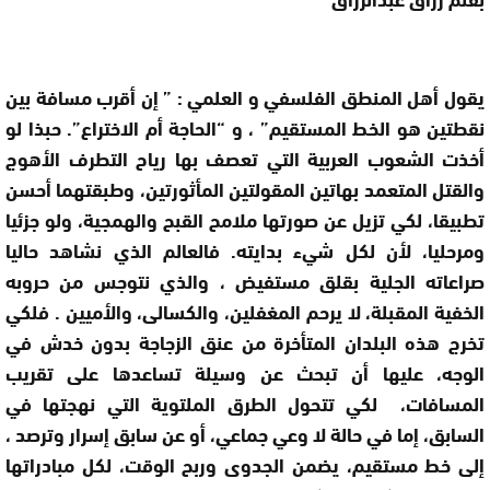
يقول أهل المنطق الفلسفي و العلمي : ”
إن
أقرب مسافة بين
نقطتين هو الخط المستقيم” ، و “الحاجة أم الاختراع”. حبذا لو
أخذت الشعوب العربية التي تعصف بها رياح التطرف الأهوج
والقتل المتعمد بهاتين المقولتين المأثورتين، وطبقتهما أحسن
تطبيقا، لكي تزيل عن صورتها ملامح القبح والهمجية، ولو جزئيا
ومرحليا، لأن لكل شيء بدايته. فالعالم الذي نشاهد حاليا
صراعاته الجلية بقلق مستفيض ، والذي نتوجس من حروبه
الخفية المقبلة، لا يرحم المغفلين، والكسالى، والأميين . فلكي
تخرج هذه البلدان المتأخرة من عنق الزجاجة بدون خدش في
الوجه، عليها أن تبحث عن وسيلة تساعدها على تقريب
المسافات، لكي تتحول الطرق الملتوية التي نهجتها في
السابق، إما في حالة لا وعي جماعي، أو عن سابق إسرار وترصد ،
إلى خط مستقيم، يضمن الجدوى وربح الوقت، لكل مبادراتها