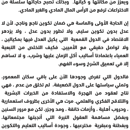
ويعزز من مكانتها و كيانها. وبذلك تصبح حاجاتها سلسلة من
الاختراعات ترفع من الرأس المال المادي والغير المادي
.
إن الحاجة الأولى والماسة هي ضمان تكوين ناجع وناجح، لأن لا
عدل بدون تكوين سليم، ولا تطور بدون عدل ، ولا يزدهر
الاقتصاد في الدول القمعية التي يكيل العدل فيها بمكيالين ،
ولا تواصل حقيقي مع الأميين. فكيف التخلص من التبعية
العمياء باعتمادنا أساليب أكل الزمان عليها وشرب، و لا تساهم
إلا في تعميق الشرخ وسوء الفهم
.
فالدول التي تفرض وجودها الآن على باقي سكان المعمور،
وتملي سياستها على الدول الضعيفة، لم تخلق من عدم ، فهي
نتاج لعقود من الهجرة والاستفادة من الخبرات البشرية
والتلاقح الفكري والعلمي. مرت هي الأخرى بظروف استعمارية
، وحروب أهلية ، وأزمات خانقة ، ومد وجزر، لكن مع مرور السنين
وبفضل مساهمة العقول النيرة التي أنجبتها مجتمعاتها،
وبفطنة وعبقرية مخترعيها ، وجودة أساليب التعليم والتكوين