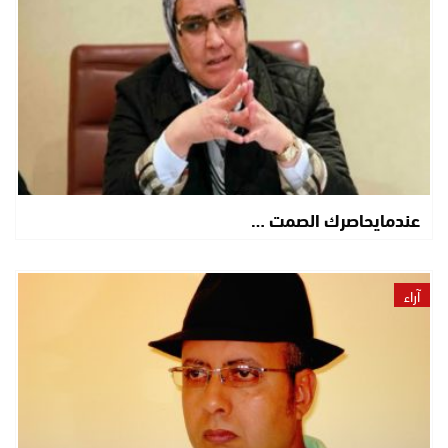
عندمايحاصرك الصمت …
آراء