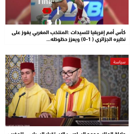
كأس أمم إفريقيا للسيدات :المنتخب المغربي يفوز على
نظيره الجزائري ( 1-0) ويعزز حظوظه…
سياسة
جلالة الملك محمد السادس: الاستقرار السياسي للمغرب