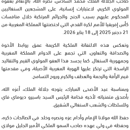
صاحب الجلالة الملك محمد السادس، نصره الله، بالإنعام بعفوه
المولوي الكريم، لاعتبارات إنسانية، على المشجعين السنغاليين
المحكوم عليهم بسبب الجنح والجرائم المرتكبة خلال منافسات
كأس إفريقيا للأمم لكرة القدم، التي احتضنتها المملكة المغربية من
21 دجنبر 2025 إلى 18 يناير 2026.
وتعكس هذه الالتفاتة الملكية الكريمة عمق روابط الأخوة
والصداقة والتعاون، التي تجمع على الدوام المملكة المغربية
وجمهورية السنغال. كما يجسد هذا العفو المولوي القيم والتقاليد
الراسخة التي ترتكز عليها الهوية المغربية الأصيلة، وفي مقدمتها
قيم الرأفة والرحمة والعطف والكرم وروح التسامح.
وبمناسبة عيد الأضحى المبارك، يتوجه جلالة الملك، أعزه الله،
بأصدق متمنياته لأخيه فخامة الرئيس السيد باسيرو ديوماي فاي
وللسلطات والشعب السنغالي الشقيق.
حفظ الله مولانا الإمام وأدام عزه ونصره وخلد في الصالحات ذكره،
وحفظه في ولي عهده صاحب السمو الملكي الأمير الجليل مولاي