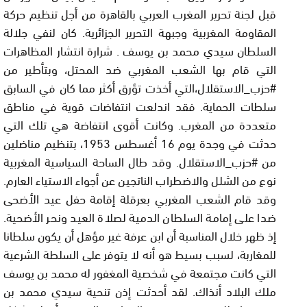
قبل لجنة تحرير المغرب العربي بالقاهرة من أجل تنظيم حركة
المقاومة المغربية وجبهة التحرير الجزائرية. كان لنفي جلالة
السلطان سيدي محمد بن يوسف . شرارة انتشار المظاهرات
التي قام بها الشعب المغربي ضد المحتل، وبتأطير من
#حزب_الاستقلال،التي أخذت تؤرق أكثر مما كان في السابق
سلطات الحماية. فقد اندلعت انتفاضات قوية في مناطق
متعددة من المغرب. وكانت أقوى انتفاضة هي تلك التي
حدثت في وجدة يوم 16 أغسطس 1953، بتنظيم مناضلين
من #حزب_الاستقلال. وقد طال الساحة السياسية المغربية
نوع من الشلل والاضطراب الناتجين عن أجواء الاستياء العارم.
وقد قام الشعب المغربي بعرقلة إقامة حفل عيد الأضحى
ضدا على إمامة السلطان الدمية لصلاة العيد ونحر الأضحية.
إذ ظهر خلال المناسبة أن ابن عرفة غير مؤهل أن يكون سلطانا
للمغاربة، لسبب بسيط هو أنه لا يتوفر على السلطة الشرعية
التي كانت مجتمعة في شخصية المغفور له محمد بن يوسف
ملك البلاد أنذاك. لقد أحدثت إذن تنحية سيدي محمد بن