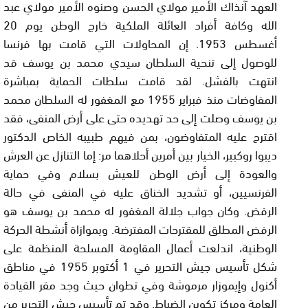
العهد آنذاك الأمير مولاي الحسن وصنوه الأمير مولاي عبد
الله وكافة أفراد العائلة الملكية خارج الوطن يوم 20
أغسطس 1953. إن المحاولات التي قامت بها فرنسا
للوصول إلى تنحية السلطان سيدي محمد بن يوسف قد
انتهت بالفشل. لقد قامت سلطات الحماية بمباشرة
المفاوضات منذ فبراير 1955 مع المغفور له السلطان محمد
بن يوسف وصلت إلى حد تهديده حتى على أرض المنفى، فقد
اقترح عليه المتفاوضون، بمن فيهم طبيبه الخاص الدكتور
ديبوا روكبير، الخيار بين أمرين أحلاهما مر: إما التنازل عن العرش
والعودة إلى أرض الوطن للعيش بسلام وفي حماية
الفرنسيين، أو تشديد الخناق عليه في المنفى في حالة
الرفض. وكان جواب جلالة المغفور له محمد بن يوسف هو
الرفض المطلق للمقترحات المفترضة. وبموازاة أنشطة الحركة
الوطنية، اندلعت أعمال المقاومة المسلحة المنظمة على
شكل تأسيس جيش التحرير في 1 أكتوبر 1955 في مناطق
أكنول وإيموزار مرموشة وفي تطوان حيث وجد مقر القيادة
العامة ومركز تكوين الضباط. وقد تم تأسيس جيش التحرير من