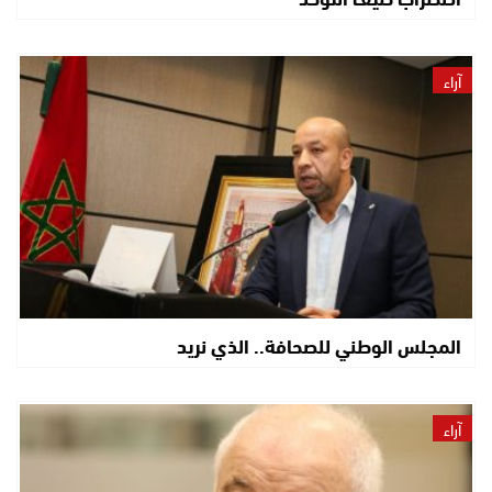
آراء
المجلس الوطني للصحافة.. الذي نريد
آراء