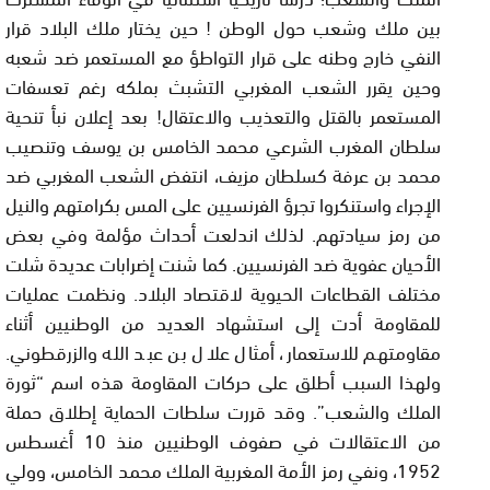
بين ملك وشعب حول الوطن ! حين يختار ملك البلاد قرار
النفي خارج وطنه على قرار التواطؤ مع المستعمر ضد شعبه
وحين يقرر الشعب المغربي التشبث بملكه رغم تعسفات
المستعمر بالقتل والتعذيب والاعتقال! بعد إعلان نبأ تنحية
سلطان المغرب الشرعي محمد الخامس بن يوسف وتنصيب
محمد بن عرفة كسلطان مزيف، انتفض الشعب المغربي ضد
الإجراء واستنكروا تجرؤ الفرنسيين على المس بكرامتهم والنيل
من رمز سيادتهم. لذلك اندلعت أحداث مؤلمة وفي بعض
الأحيان عفوية ضد الفرنسيين. كما شنت إضرابات عديدة شلت
مختلف القطاعات الحيوية لاقتصاد البلاد. ونظمت عمليات
للمقاومة أدت إلى استشهاد العديد من الوطنيين أثناء
مقاومتهم للاستعمار، أمثال علال بن عبد الله والزرقطوني.
ولهذا السبب أطلق على حركات المقاومة هذه اسم “ثورة
الملك والشعب”. وقد قررت سلطات الحماية إطلاق حملة
من الاعتقالات في صفوف الوطنيين منذ 10 أغسطس
1952، ونفي رمز الأمة المغربية الملك محمد الخامس، وولي