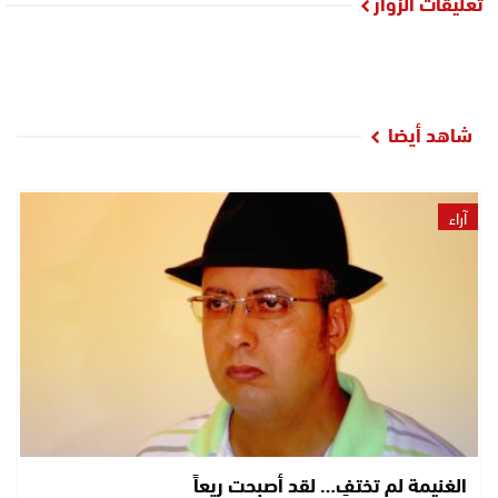
تعليقات الزوار
شاهد أيضا
آراء
الغنيمة لم تختفِ… لقد أصبحت ريعاً