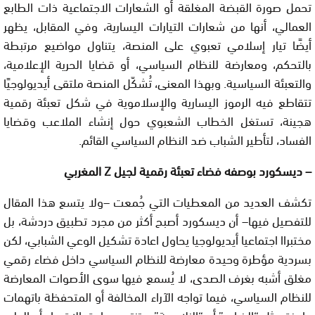
تحمل صورة القبضة المغلقة أو الشعارات الاجتماعية ذات الطابع
العمالي، أنها من شعارات التيارات اليسارية، وفي المقابل، يظهر
أيضًا تيار إسلامي تعبوي على المنصة، يتناول مواضيع مرتبطة
بالتحكم، ومعارضة للنظام السياسي، أو قضايا الحرية الإعلامية،
والتعبئة السياسية. وبهذا المعنى، تُشكّل المنصة ملتقى أيديولوجيًا
تتقاطع فيه الرموز اليسارية والإسلاموية في شكل تعبئة رقمية
هجينة، تستغل الخطاب الشعبوي حول إنشاء الملاعب وقضايا
الفساد، لتأطير الشباب ضد النظام السياسي القائم.
– ديسكورد بوصفه فضاء تعبئة رقمية لجيل
Z
المغربي
تكشف العديد من المعطيات التي جُمعت –ولا يتسع هذا المقال
للتفصيل فيها– أن ديسكورد أصبح أكثر من مجرد تطبيق دردشة، بل
مختبراا اجتماعيا أيديولوجيا يحاول اعادة تشكيل الوعي الشبابي، لكن
بسردية مؤطرة وحيدة معارضة للنظام السياسي داخل فضاء رقمي
مغلق أشبه بغرف الصدى، لا يُسمع فيها سوى الأصوات المعارضة
للنظام السياسي، فيما تواجه الآراء المخالفة أو المتحفظة باتهمات
جاهزة مثل “الذباب” أو “الزلايجية”، وتنتهي عادة بالإقصاء أو الطرد