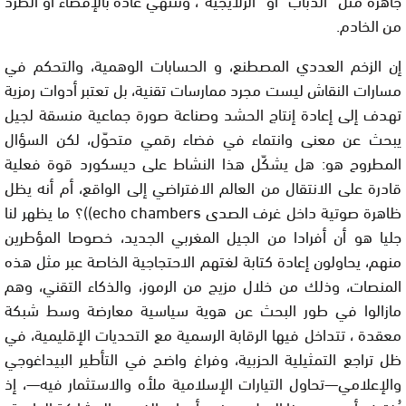
من الخادم.
إن الزخم العددي المصطنع، و الحسابات الوهمية، والتحكم في
مسارات النقاش ليست مجرد ممارسات تقنية، بل تعتبر أدوات رمزية
تهدف إلى إعادة إنتاج الحشد وصناعة صورة جماعية منسقة لجيل
يبحث عن معنى وانتماء في فضاء رقمي متحوّل، لكن السؤال
المطروح هو: هل يشكّل هذا النشاط على ديسكورد قوة فعلية
قادرة على الانتقال من العالم الافتراضي إلى الواقع، أم أنه يظل
ظاهرة صوتية داخل غرف الصدى echo chambers))؟ ما يظهر لنا
جليا هو أن أفرادا من الجيل المغربي الجديد، خصوصا المؤطرين
منهم، يحاولون إعادة كتابة لغتهم الاحتجاجية الخاصة عبر مثل هذه
المنصات، وذلك من خلال مزيج من الرموز، والذكاء التقني، وهم
مازالوا في طور البحث عن هوية سياسية معارضة وسط شبكة
معقدة ، تتداخل فيها الرقابة الرسمية مع التحديات الإقليمية، في
ظل تراجع التمثيلية الحزبية، وفراغ واضح في التأطير البيداغوجي
والإعلامي—تحاول التيارات الإسلامية ملأه والاستثمار فيه—، إذ