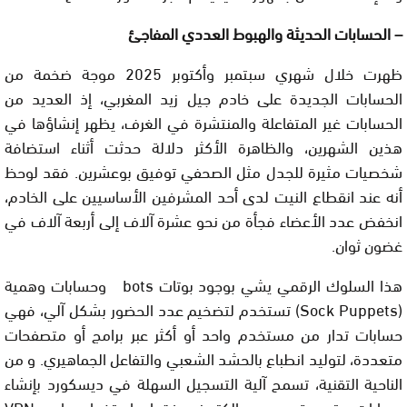
– الحسابات الحديثة والهبوط العددي المفاجئ
ظهرت خلال شهري سبتمبر وأكتوبر 2025 موجة ضخمة من
الحسابات الجديدة على خادم جيل زيد المغربي، إذ العديد من
الحسابات غير المتفاعلة والمنتشرة في الغرف، يظهر إنشاؤها في
هذين الشهرين، والظاهرة الأكثر دلالة حدثت أثناء استضافة
شخصيات مثيرة للجدل مثل الصحفي توفيق بوعشرين. فقد لوحظ
أنه عند انقطاع النيت لدى أحد المشرفين الأساسيين على الخادم،
انخفض عدد الأعضاء فجأة من نحو عشرة آلاف إلى أربعة آلاف في
غضون ثوان.
هذا السلوك الرقمي يشي بوجود بوتات bots وحسابات وهمية
(Sock Puppets) تستخدم لتضخيم عدد الحضور بشكل آلي، فهي
حسابات تدار من مستخدم واحد أو أكثر عبر برامج أو متصفحات
متعددة، لتوليد انطباع بالحشد الشعبي والتفاعل الجماهيري. و من
الناحية التقنية، تسمح آلية التسجيل السهلة في ديسكورد بإنشاء
حسابات متعددة عبر بريد إلكتروني فقط. باستخدام برامج VPN