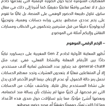
المعطيات المتوفرة لدينا حول الصورة الرقمية التي يقدمها خادم
جيل z لا تعكس واقعًا تفاعليًا حقيقيًا، كما أشرنا إلى ذلك في مقال
سابق، تناول طبيعة الحضور الوهمي على المنصة، بل غالبًا ما تقوم
على زخم عددي مصطنع، يخفي وراءه حسابات وهمية، وتوجيهًا
أيديولوجيًا دقيقًا من قبل مشرفين يتحكمون في الخطاب ومسارات
النقاش وإليكم أمثلة في الموضوع.
– الزخم الرقمي الموهوم
تُظهر المعاينة الأولية لخادم Gen Z المغربية على ديسكورد تباينًا
حادًا بين الأرقام المعلنة والنشاط الفعلي، ففي غرف مثل
#general-chat، قد يتجاوز عدد المتصلين ثمانية آلاف مستخدم،
إلا أن المتفاعلين فعليًا لا يتعدون العشرات، وتجد معظم الحسابات
تحمل رمز حالة الخمول، أو عدم الإزعاج، بينما الرمز الأخضر الذي يدل
على نشاط المستخدم يظل قليلا. وتكشف عيّنات من الحسابات
التي تم فحصها، أن كثيرًا منها لم يشارك بأي رسالة منذ انضمامه،
وبعضها أنشئ مؤخرًا، مما يثير تساؤلات حول صدق هذه الأعداد
وما إذا كانت تمثّل جمهورًا حقيقيًا أم مجرد حضور مصطنع.