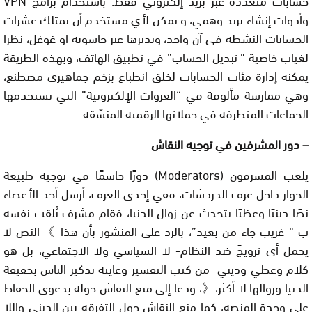
وأدوات إنشاء بريد وهمي، و يمكن لأي مستخدم أن يمتلك عشرات
الحسابات النشطة في آن واحد، ويديرها عبر حاسوبه او غوغل، نظرا
لغياب خاصية “ تبديل الحساب” في تطبيق الهاتف، وبهذه الطريقة
يمكنه إدارة مئات الحسابات لخلق انطباع بزخم جماهيري مصطنع،
وهي ممارسة مألوفة في “الغزوات الإلكترونية” التي تستخدمها
الجماعات المتطرفة في حملاتها الرقمية المنسّقة.
– دور المشرفين في توجيه النقاش
يلعب المشرفون (Moderators) دورًا حاسمًا في توجيه طبيعة
الحوار داخل غرف الدردشات، ففي إحدى الغرف، أرسل أحد الأعضاء
نصًا دينيًا وعظيًا يتحدث عن زوال الدنيا، فقام مشرف يُلقب نفسه
ب “ غريب جاء من بعيد”، بالرد على المنشور بأن هذا 》النص لا
يحمل أي ترويجً ضد النظام- لا السياسي ولا الاجتماعي، بل هو
كلام وعظي وديني من كتب التفسير وغايته تذكير الناس بحقيقة
الدنيا وزوالها لا أكثر،《، ودعا إلى منع النقاش حوله بدعوى الحفاظ
على وحدة المنصة، كما منع النقاش حول التفرقة بين الديني واللا