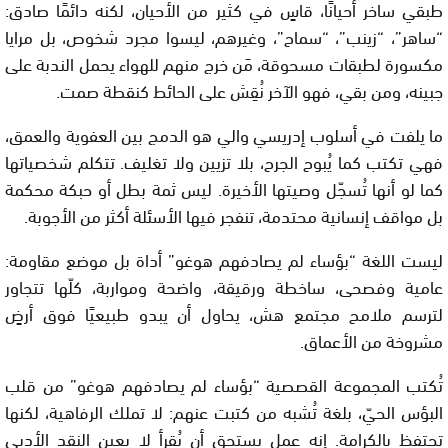
طبقي ساخر أحيانًا، قاسٍ في كثير من الأحيان، لكنه دائمًا صادق:
“ساهر”، “زينب”، “سماح”، وغيرهم، ليسوا مجرد شخوص، بل مرايا
مكسورة لطبقات مسحوقة، مَن خرج منهم للهواء يحمل الندبة على
جبينه، ومن بقي، فهو الآخر نُقِش على الحائط كنقطة صمت.
ما يلفت في أسلوب إدريسي والي هو الدمج بين العفوية والعمق،
فهي تكتب كما يُبوح الجرح، بلا تزيين ولا تغليف. تتكلم شخصياتها
كما لو أنها تُسجّل وصيتها الأخيرة. ليس ثمة بطل أو حبكة محكمة
بل مواقف إنسانية محتدمة، تنفجر فيها الأسئلة أكثر من الأجوبة.
ليست اللغة “بؤساء لم يصادفهم هوغو” أداة بل موضع مقاومة:
عامية وفصحى، ساخطة ورقيقة، واضحة ومواربة، كلّها تتجاور
لترسم ملامح مجتمع هش، يحاول أن يبدو طبيعيًا فوق أرضٍ
مشروخة من الأعماق.
تُكتب المجموعة القصصية “بؤساء لم يصادفهم هوغو” من قلب
البؤس الحيّ، بلغة تُشبه من كتبت عنهم: لا تملك الرفاهية، لكنها
تحتفظ بالكرامة. إنه عمل يستحق أن يُقرأ لا بعين النقد الأدبي