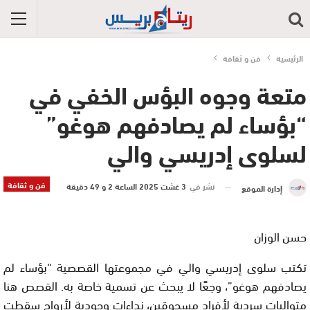
الرئيسية
فن و ثقافة
متعة وجوه البؤس الخفي في
“بؤساء لم يصادفهم هوغو”
لسلوى إدريسي والي
فن و ثقافة
نشر في
3 غشت 2025 الساعة 2 و 49 دقيقة
إدارة الموقع
حسن الوزان
تكتب سلوى إدريسي والي في مجموعتها القصصية “بؤساء لم
يصادفهم هوغو”، وجعًا لا يبحث عن تسمية خاصة به. القصص هنا
متواليات سردية لأفراد مسحوقين، نداءات وجودية لأرواح سقطت