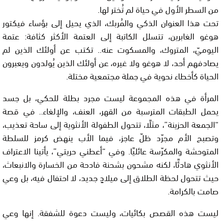
من السطر الأول في حياة لم تُختر لها.
تحت هذا العنوان الذكي والمُربك، الذي يحيل إلى بؤساء فيكتور
هوغو الغابرين، تتسلل الكاتبة إلى العتمة الأكثر كثافة: عتمة
اليوميّ، المتروك، والمسكوت عنه.. تكتب عن أولئك الذين لم
يصادفهم أحد، لا هوغو ولا غيره، عن أولئك الذين يُولدون ويعبرون
الحياة كأخطاء نحوية في جملة مجتمعية مختلة.
المرأة في هذه المجموعة ليست مجرد بطلة للحكي، بل جسد
يحمل الطبقات المترسبة من القهر، العنف، والإلغاء.. في قصة
“الجمعة الحزينة”، مثلًا، تتحول الطفولة الأنثوية إلى ساحة تعذيب،
وتصبح الأم مجرّد ظلّ عاجز، فيما الأب ينهض كرمز للسلطة
المتوحشة والمكرّسة عائليًا. وفي “أعطني حريتي”، يأتينا الاعتراف
الأنثوي هادئًا، لكنه مشحون بشحنة فادحة من الخسارة والانبعاث،
حيث تتحول لحظة الطلاق إلى ميلادٍ جديد، لا احتفال فيه، بل وعي
صامت بالكرامة.
ليست هذه القصص بكائيات، وليست دعوة للشفقة. إنها وعي