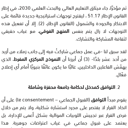
ثم مؤخرًا، جاء ميثاق التعليم العالي والبحث العلمي 2030، في إطار
القانون الإطار 51.17 ، ليقترح توجهات استراتيجية جديدة قائمة على
الابتكار والجودة والشمول (القانون الإطار، (2). إلا أن تفعيل هذه
التوجهات لا زال يتم بنفس
المنهج الفوقي
، مع غياب حقيقي
لثقافة المشاركة والتشارك.
لقد سبق لنا -في عمل جماعي شاركتُ فيه إلى جانب زملاء من أزيد
من أحد عشر بلدًا- (3) أن أبرزنا أن
النموذج المركزي المفرط
، الذي
يهمّش الفاعلين الداخليين، غالبًا ما يكون عائقًا بنيويًا أمام أي إصلاح
فعّال.
التوافق كمدخل لحكامة جامعة محفزة وشاملة
يقوم مبدأ
التوافق
(القبول الجماعي – le consentement) على أن
اتخاذ القرار لا يقتصر على مجرد استشارة شكلية، ولا يتم من خلال
فرض القرار عبر تجييش اللوبيات الموالية بشكل أعمى للإدارة، بل
يعتمد على قبول جماعي في غياب اعتراضات جوهرية. هذا