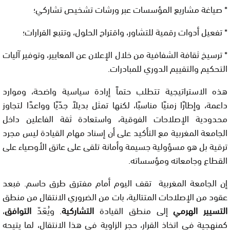
* صياغة مشاريع المؤسسات عبر ورشات تشخيص تشاركي؛
* تفعيل أدوات رقمية للتشاور، واقتراح الحلول، وتتبع القرارات؛
* ترسيخ ثقافة الشفافية من خلال الإعلان عن المعايير، وتوفير آليات
التحكيم والتقييم الدوري للمبادرات.
هذه الاستراتيجية تتطلب حتماً إرادة سياسية واضحة، وموارد
داعمة، وإطارًا زمنيًا مناسبًا، لكنها تمثل بديلاً جدّيًا وواعدًا لتجاوز
محدودية الإصلاحات الفوقية، واستعادة ثقة الفاعلين داخل
الجامعة المغربية مع التأكيد على أن إسناد مهام القيادة ليس مجرد
ترقية بل هو مسؤولية جسيمة وأمانة تلقى على عاتق الأوصياء على
القطاع وجامعاته ومؤسساته.
إن الجامعة المغربية تقف اليوم أمام مفترق طرق حاسم. فبعد
عقود من الإصلاحات المتتالية، بات من الضروري الانتقال من منطق
التسيير الهرمي
إلى منطق القيادة
التشاركية
. ويُعَدّ
التوافق
،
كمنهجية في اتخاذ القرار، حجر الزاوية في هذا الانتقال، لما يتيحه