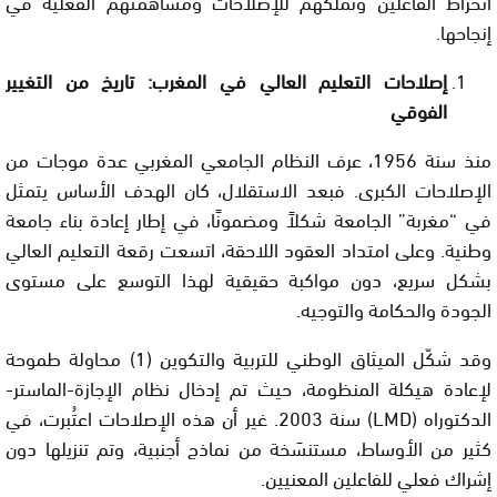
انخراط الفاعلين وتملُّكَهم للإصلاحات ومساهمتهم الفعلية في
إنجاحها.
إصلاحات التعليم العالي في المغرب: تاريخ من التغيير
الفوقي
منذ سنة 1956، عرف النظام الجامعي المغربي عدة موجات من
الإصلاحات الكبرى. فبعد الاستقلال، كان الهدف الأساس يتمثل
في “مغربة” الجامعة شكلاً ومضمونًا، في إطار إعادة بناء جامعة
وطنية. وعلى امتداد العقود اللاحقة، اتسعت رقعة التعليم العالي
بشكل سريع، دون مواكبة حقيقية لهذا التوسع على مستوى
الجودة والحكامة والتوجيه.
وقد شكّل الميثاق الوطني للتربية والتكوين (1) محاولة طموحة
لإعادة هيكلة المنظومة، حيث تم إدخال نظام الإجازة-الماستر-
الدكتوراه (LMD) سنة 2003. غير أن هذه الإصلاحات اعتُبرت، في
كثير من الأوساط، مستنسَخة من نماذج أجنبية، وتم تنزيلها دون
إشراك فعلي للفاعلين المعنيين.