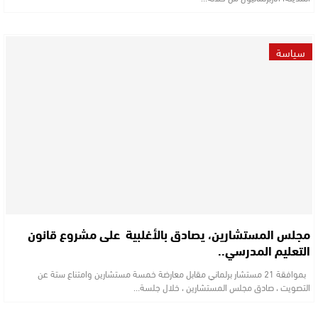
سياسة
مجلس المستشارين، يصادق بالأغلبية على مشروع قانون
التعليم المدرسي..
بموافقة 21 مستشار برلماني مقابل معارضة خمسة مستشارين وامتناع ستة عن
التصويت ، صادق مجلس المستشارين ، خلال جلسة…