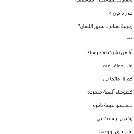
ت ر ه م ن ي
زقزقة غمام .. مبتور اللسان?
***
أنا من نشرت نقاء روحك
على حواف غيم
كم ثار مائجا بي
كضوضاء ألسنة متمردة
دغدغتها غيمة نافرة
وكم ن ع ف ت ني
على ذرى نهودها