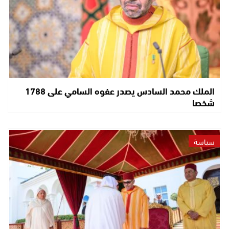
الملك محمد السادس يصدر عفوه السامي على 1788
شخصا
سياسة