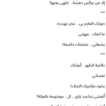
إلا من عرائس دهشة .. تتلهى بغيها!
***
صوتك العارم بي .. غض تهجده
ما انفك .. يبهرني
يشعلني .. بتمتمات خاشعة!
***
طاغية الطهر .. أنوثتك
تغسلني
بضوء مزاميرك النجلاء!
أتغشى تجاعيد ناري .. ال .. موشومة بالعزلة?