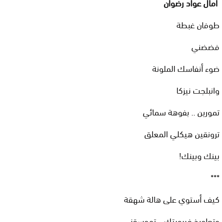
آمال عواد رضوان
طوفان غبطة
فضضني
ضوء أنفاسك الملونة
وانبلجت نيزكا
تمورين .. بفوهة سمائي
ترونقين هيكلي المعلق
بينك وبينك!
***
كيف أستوي على هالة شهقة
وتعاويذ غيبوبتك .. تموسقني