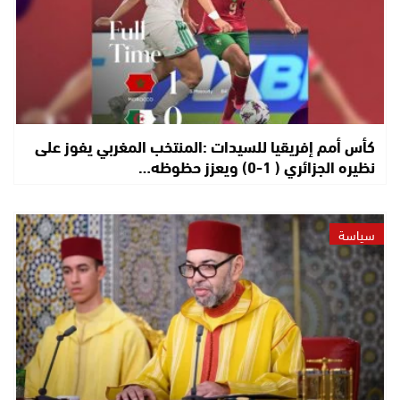
كأس أمم إفريقيا للسيدات :المنتخب المغربي يفوز على
نظيره الجزائري ( 1-0) ويعزز حظوظه…
سياسة