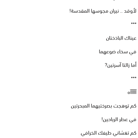
لأوقد .. نيران مجوسها المقدسة!
***
عيناك الباذختان
في سخاء ضوعهما
أما زالتا آسرتين?
***
آآآآآه
كم توهجت بصرختيهما المبحرتين
في عطر الرياحين!
كم تغشاني طيفك الخرافي