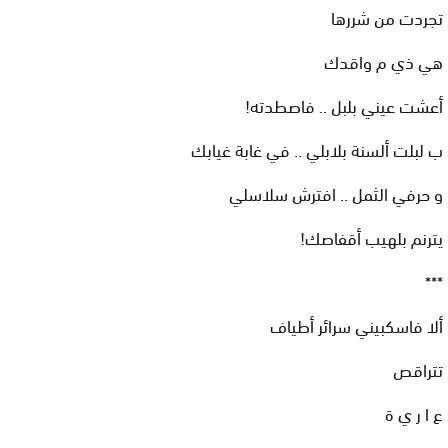
تجردت من شررها
هي ذي م واقدك
أعشت عيني بلبل .. فاصطدته!
ب لبلت ألسنة بلابلي .. في غابة غيابك
و حرفي الثمل .. افترش سلاسلي
يترنم بلهيب أقفاصك!
***
ألا فاسكبيني سرائر أطياف
تتراقص
ع ا ر ي ة