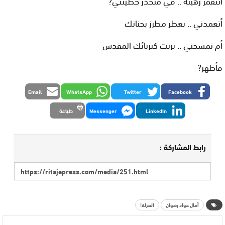
أتتقمز رهبنة .. في منحدر خطيئتي?
أتعمدني .. بعطر مطرز بحنانك
أم تمسحني .. بزيت كبريائك المقدس
فأطهر?
Email
WhatsApp
Twitter
Facebook
LinkedIn
Messenger
طباعة
رابط المشاركة :
آمال عواد رضوان
العزلة!