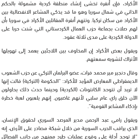
الأكراد، فإن أنقرة تخشى إنشاء منطقة كردية مشمولة بالحكم
الذاتي في شمال سوريا وهو ما قد يذكي المشاعر الانفصالية بين
الأكراد من سكان تركيا. وتتهم أنقرة المقاتلين الأكراد في سوريا بأن
لهم صلات بجماعة حزب العمال الكردستاني التي شنت حربا على
الدولة الكردية على مدى ثلاثة عقود.
ويقول بعض الأكراد إن المخاوف بين اللاجئين يعمد إلى تهويلها
الأتراك لتشويه سمعتهم.
وقال دنجير مير محمد فرات، عضو البرلمان التركي عن حزب الشعوب
الديمقراطي المعارض المؤيد للأكراد: “الحكومة (التركية) قالت إنها
لا تريد أن تتوحد الكانتونات (الكردية) وحينما حدث ذلك يحاولون
الآن خلق راي عام سلبي لأنهم غاضبون. إنهم يلعبون لعبة خطرة
بإذكاء المشاعر القومية”.
ويقول رامي عبد الرحمن مدير المرصد السوري لحقوق الإنسان،
الذي يراقب الحرب السورية من خلال شبكة مصادر على الأرض، إنه
“لا توجد أدلة على وقوع عمليات طرد ممنهج من جانب الفصائل