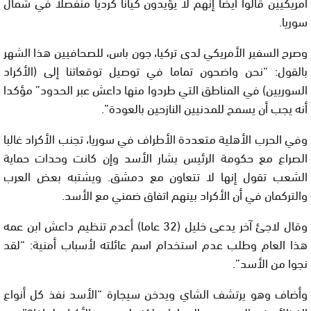
أمريكيين قالوا أيضا إنهم لا يؤيدون كيانا كرديا منفصلا في شمال
سوريا.
وصرح السفير الأمريكي لدى تركيا، جون باس، للصحافيين هذا الشهر
بالقول: “نحن واضحون تماما في توصيل توقعاتنا إلى (الأكراد
السوريين) في المناطق التي طردوا منها داعش عبر الحدود” مؤكدا
أنه يجب أن يسمح للمدنيين النازحين بالعودة”.
وفي الحرب الأهلية متعددة الأطراف في سوريا، تجنب الأكراد غالبا
الصراع مع حكومة الرئيس بشار الأسد وإن كانت وحدات حماية
الشعب تقول إنها لا تتعاون مع دمشق. ويشتبه بعض العرب
والتركمان في أن الأكراد بينهم اتفاق ضمني مع الأسد.
وقال لاجئ آخر يدعى خليل (32 عاما) أعدم تنظيم داعش ابن عمه
هذا العام وطلب عدم استخدام اسم عائلته لأسباب أمنية: “لقد
نجوا من الأسد”.
وأضاف وهو يرتشف الشاي ويدخن سيجارة “الأسد نفذ كل أنواع