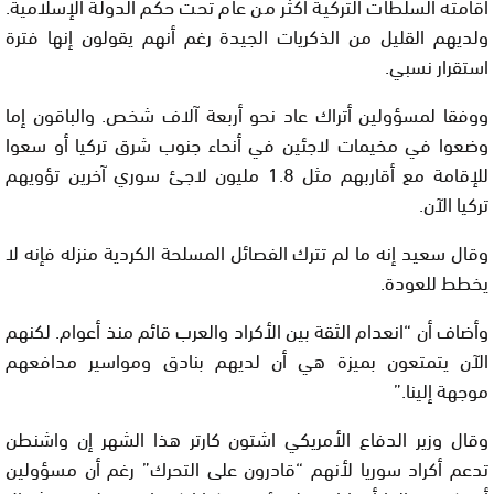
أقامته السلطات التركية أكثر من عام تحت حكم الدولة الإسلامية.
ولديهم القليل من الذكريات الجيدة رغم أنهم يقولون إنها فترة
استقرار نسبي.
ووفقا لمسؤولين أتراك عاد نحو أربعة آلاف شخص. والباقون إما
وضعوا في مخيمات لاجئين في أنحاء جنوب شرق تركيا أو سعوا
للإقامة مع أقاربهم مثل 1.8 مليون لاجئ سوري آخرين تؤويهم
تركيا الآن.
وقال سعيد إنه ما لم تترك الفصائل المسلحة الكردية منزله فإنه لا
يخطط للعودة.
وأضاف أن “انعدام الثقة بين الأكراد والعرب قائم منذ أعوام. لكنهم
الآن يتمتعون بميزة هي أن لديهم بنادق ومواسير مدافعهم
موجهة إلينا.”
وقال وزير الدفاع الأمريكي اشتون كارتر هذا الشهر إن واشنطن
تدعم أكراد سوريا لأنهم “قادرون على التحرك” رغم أن مسؤولين