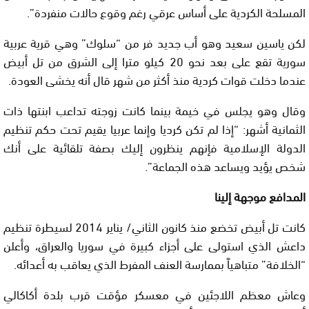
المسلحة الكردية على أساس عرقي رغم وقوع حالات منفردة”.
لكن ياسين سعيد وهو أب جديد فر من “سلوك” وهي قرية عربية
سورية تقع على بعد نحو 20 كيلو مترا إلى الشرق من تل أبيض
عندما دخلت قوات كردية منذ أكثر من شهر قال أنه يخشى العودة.
وقال وهو يجلس في خيمة بينما كانت زوجته تداعب ابنتها ذات
الثمانية أشهر: “إذا لم تكن كرديا وإنما عربيا يقيم تحت حكم تنظيم
الدولة الإسلامية فإنهم ينظرون إليك بصفة تلقائية على أنك
شخص يؤيد ويساعد هذه الجماعة”.
المدافع موجهة إلينا
كانت تل أبيض تخضع منذ كانون الثاني/ يناير 2014 لسيطرة تنظيم
داعش الذي استولى على أجزاء كبيرة في سوريا والعراق، وأعلن
“الخلافة” متباهياً بممارسة العنف المفرط الذي يعاقب به أعدائه.
وعاش معظم اللاجئين في معسكر مؤقت قرب بلدة أكاكالي