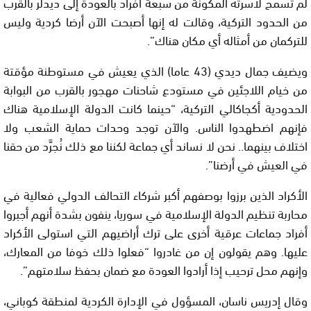
لم تسمح لأسرته المكونة من سبعة أفراد بالعودة إلى ديدلر بالقرب
من الحدود التركية، وقالت له إنها أصبحت الآن أرضا كردية وليس
للتركمان من أمثاله أي مكان هناك”.
ويضيف جمال ديدي (43 عاما) الذي يعيش في مستوطنة مؤقتة
من خيام اللاجئين في مستودع شاحنات مهجور بالقرب من البوابة
الحدودية أكجاكالي التركية، “حينما كانت الدولة الإسلامية هناك
فإنهم اضطهدوا الناس. والآن توجد وحدات حماية الشعب ولا
اختلاف بينهما.. نحن لا نساند أي جماعة لكننا مع ذلك نُجرَّد من حقنا
في العيش في أرضنا”.
الأكراد الذين برزوا بوصفهم أكبر شركاء التحالف الدولي فعالية في
محاربة تنظيم الدولة الإسلامية في سوريا، ينفون بشدة أنهم أجبروا
أفراد جماعات عرقية أخرى على ترك أراضيهم التي استولى الأكراد
عليها. وهم يقولون إن من غادروا “فعلوا ذلك خوفا من المعارك،
وإنهم محل ترحيب إذا أرادوا العودة مع ضمان بحفظ سلامتهم”.
وقال إدريس ناسان، المسؤول في الإدارة الكردية لمنطقة كوباني،