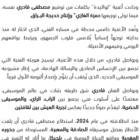
وجاءت أغنية “لواليدة” بكلمات من توقيع
مصطفى قادري
نفسه،
فيما تولى توزيعها
حمزة الغازي” وإنتاج خديجة البـــراق
.
وتُعد الأغنية خامس محطة في مساره الفني، الذي اختار له منذ
بدايته توجهاً إنسانياً يُلامس قلوب الجمهور، ويرتبط بواقعهم
اليومي وقيمهم الأصيلة.
ويواصل قادري، من خلال هذه الأغنية، ترسيخ هويته الفنية التي
تجمع بين الإحساس الصادق والرسالة الهادفة، في إطار مشروعه
الموسيقي الجديد، الذي يُرتقب أن يتوَّج بإصدار ألبومه الأول قريباً.
ويواصل الفنان
قادري
شق طريقه بثبات في عالم الموسيقى،
معتمدًا على أسلوب فني يجمع بين
الراب، الراي، والموسيقى
الحضرية
، ليقدّم صوتًا جديدًا يعكس
تجربة العيش بين ثقافتين
.
منذ انطلاقته في عام
2024
، استطاع مصطفى قادري أن يلفت
الأنظار بفضل موسيقاه
الصادقة والمعبرة
، المستوحاة من
جذوره
المغربية
وواقع الحياة اليومية في
بلجيكا
، ما أتاح له التميز في