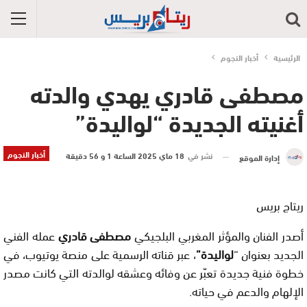
الرئيسية
أخبار النجوم
مصطفى قادري يهدي والدته
أغنيته الجديدة “لواليدة”
أخبار النجوم
نشر في
18 ماي 2025 الساعة 1 و 56 دقيقة
إدارة الموقع
ريتاج بريس
أصدر الفنان والمؤثر المغربي البلجيكي
مصطفى قادري
عمله الفني
الجديد بعنوان “
لواليدة”
، عبر قناته الرسمية على منصة يوتيوب، في
خطوة فنية جديدة تعبّر عن وفائه وعشقه لوالدته التي كانت مصدر
الإلهام والدعم في حياته.