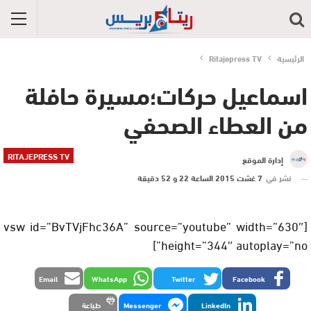
الرئيسية
Ritajepress TV
اسماعيل حركات؛مسيرة حافلة
من العطاء الصحفي
RITAJEPRESS TV
إدارة الموقع
نشر في
7 غشت 2015 الساعة 22 و 52 دقيقة
[vsw id=”BvTVjFhc36A” source=”youtube” width=”630″
height=”344″ autoplay=”no”]
Email
WhatsApp
Twitter
Facebook
LinkedIn
Messenger
طباعة