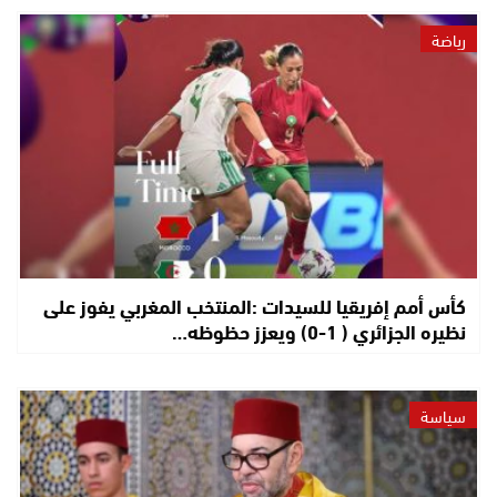
رياضة
كأس أمم إفريقيا للسيدات :المنتخب المغربي يفوز على
نظيره الجزائري ( 1-0) ويعزز حظوظه…
سياسة