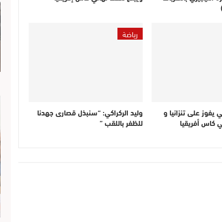
رياضة
ا
يفوز على تنزانيا و
وليد الركراكي: “سنبذل قصارى جهدنا
ي كاس أفريقيا
للظفر باللقب ”