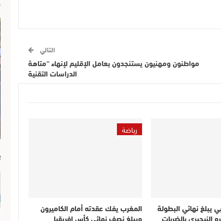
م
التالي
مواطنون ومهنيون يستنجدون بعامل الإقليم لإنهاء “متاهة
الدراسات التقنية
رياضة
ا
ت
ي يبلغ نهائي البطولة
المغرب يفك عقدته أمام الكاميرون
ه النيجيري بالضربات
ويبلغ نصف نهائي كأس إفريقيا