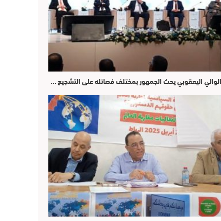
لوالي اليعقوبي يحث الجمهور بمختلف فصائله على التشجيع …