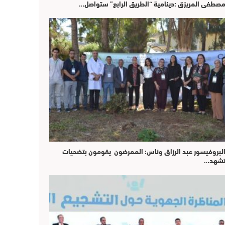
صطفى المريزق :دينامية “الطريق الرابع” ستواصل…
لبروفيسور عبد الرزاق وناس: الممرضون يقومون بتضحيات
شهد…