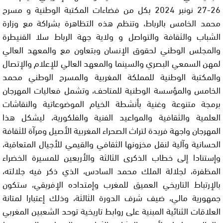
26-27 نونبر 2024 بكل من فضاءات المكتبة الوطنية و مسرح
محمد الخامس بالرباط، وتنظم هذه التظاهرة بشراكة مع وزارة
الشباب والثقافة والتواصل و ولاية جهة الرباط سلا القنيطرة
والمجلس الوطني لحقوق الإنسان وبتعاون مع والمعهد العالي
لمهن السمعي البصري والسينما والمعهد العالي للإعلام والإتصال
والمكتبة الوطنية للمملكة المغربية والمسرح الوطني محمد
الخامس والمؤسسة الوطنية للمتاحف، وتشمل فعاليات المهرجان
برمجة متنوعة وغنية بأنشطة الخيام الموضوعاتية والنقاشات
العلمية والثقافية والمواعيد الفنية والفلكورية، ليشكل هذا
المهرجان واجهة فريدة لتراث الصحراء المغربية الأصيل ومرآة للثقافة
الحسانية وآلية لنقل مخزونها الثقافي والقيمي للأجيال المتعاقبة،
وإستنادا إلى خطاب الذكرى الثالثة والأربعين للمسيرة الخضراء
المظفرة، لجلالة الملك محمد السادس، الذي ذكر فيه جلالته،
بالإرتباط التاريخي العميق للمغرب وإمتداده الإفريقي، ستكون
جمهورية مالي، ضيف شرف الدورة الثالثة، وذلك إعتبارا لمتانة
العلاقات الثنائية المبنية على روابط تاريخية توحد الشعبين المغربي