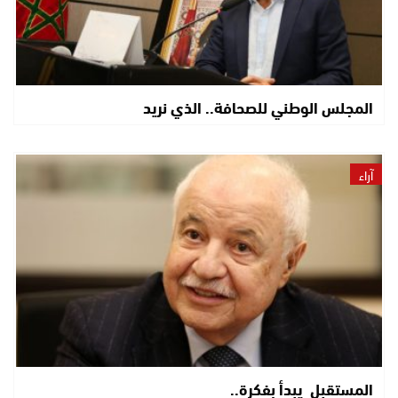
المجلس الوطني للصحافة.. الذي نريد
آراء
المستقبل يبدأ بفكرة..