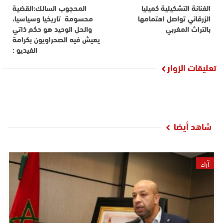
الفنانة التشكيلية كميليا
المحجوب السالك:القضية
الزرقاني تواصل اهتمامها
محسومة تاريخيا وسياسيا،
بالتراث المغربي
والحل الوحيد هو حكم ذاتي
يعيش فيه الصحراويون بكرامة
الفيديو :
تعليقات الزوار
شاهد أيضا
آراء