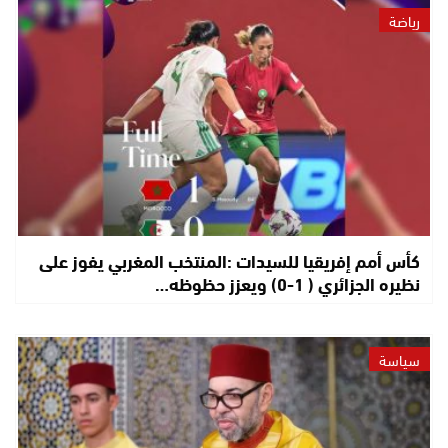
رياضة
كأس أمم إفريقيا للسيدات :المنتخب المغربي يفوز على
نظيره الجزائري ( 1-0) ويعزز حظوظه…
سياسة