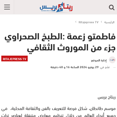
الرئيسية
Ritajepress TV
فاطمتو زعمة :الطبخ الصحراوي
جزء من الموروث الثقافي
RITAJEPRESS TV
إدارة الموقع
نشر في
29 يونيو 2024 الساعة 16 و 40 دقيقة
ريتاج بريس
موسم طانطان، شكل فرصة للتعريف بالفن والثقافة المحلية، في
جميع أنحاء العالم من خلال تنظيم معارض متنقلة لعناصر تراث