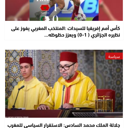
كأس أمم إفريقيا للسيدات :المنتخب المغربي يفوز على
نظيره الجزائري ( 1-0) ويعزز حظوظه…
سياسة
جلالة الملك محمد السادس: الاستقرار السياسي للمغرب