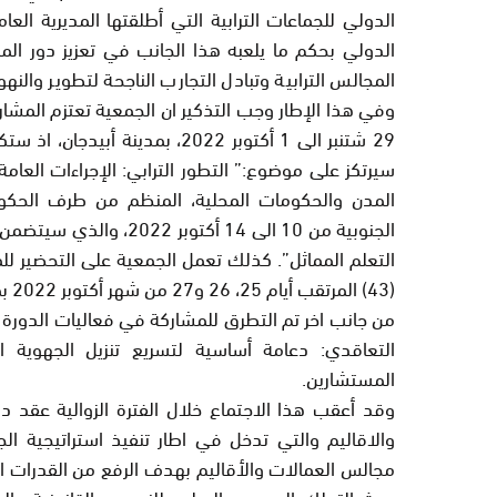
الدولي للجماعات الترابية التي أطلقتها المديرية العا
الدولي بحكم ما يلعبه هذا الجانب في تعزيز دور الم
المجالس الترابية وتبادل التجارب الناجحة لتطوير والن
وفي هذا الإطار وجب التذكير ان الجمعية تعتزم المشا
29 شتنبر الى 1 أكتوبر 2022، ب
سيرتكز على موضوع:” التطور الترابي: الإجراءات العا
المدن والحكومات المحلية، المنظم من طرف الحكوما
الجنوبية من 10 الى 14 أ
التعلم المماثل”. كذلك تعمل الجمعية على التحضير لل
(43) المرتقب أيام 25، 26 و27 من شهر أكتوبر 2022 بمدينة ستراسبورغ.
من جانب اخر تم التطرق للمشاركة في فعاليات الدورة 
المستشارين.
وقد أعقب هذا الاجتماع خلال الفترة الزوالية عقد 
والاقاليم والتي تدخل في اطار تنفيذ استراتيجية 
مجالس العمالات والأقاليم بهدف الرفع من القدرات ال
حيث التملك الصحيح والسليم للنصوص القانونية والم