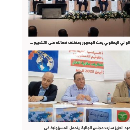
لوالي اليعقوبي يحث الجمهور بمختلف فصائله على التشجيع …
بد العزيز سارت:مجلس الجالية يتحمل المسؤولية في