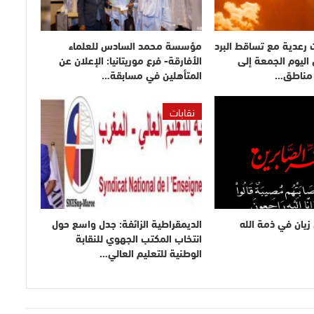
 رعدية مع تساقط البرد
مؤسسة محمد السادس للعلماء
اليوم الجمعة إلى
الأفارقة- فرع موريتانيا: الإعلان عن
 مناطق…
المتأهلين في مسابقة…
نقابات
 زيان في ذمة الله
الديمقراطية الزائفة: جدل واسع حول
انتخاب المكتب الجهوي للنقابة
الوطنية للتعليم العالي…