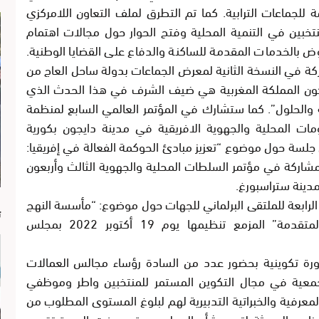
مة للجماعات الترابية. كما تم التطرق لملف التعاون اللامركزي
نتخبين في التنمية المحلية وفتح الحوار حول مجالات اهتمام
هوض بالخدمات المقدمة للساكنة والدفاع على القضايا الوطنية.
ركة في النسخة الثانية لمعرض الجماعات بدولة ساحل العاج من
مدينة أبيدجان، اذ ستكون المملكة المغربية هي ضيف الشرف في هذا الحدث الذي
مة والحلول”. كما ستشارك في المؤتمر العالمي السابع لمنظمة
ت المحلية والجهوية الافريقية في مدينة دايجون بكورية
كتوبر 2022، والذي سيتضمن جلسة حول موضوع “تعزيز مبادئ الحوكمة الفعالة في إفريقيا:
مشاركة في مؤتمر السلطات المحلية والجهوية الثالث وأربعون
ا
الرابعة للملتقى البرلماني للجهات حول موضوع: “مأسسة النهج
ت
التعاقدي: دعامة أساسية لتسريع تنزيل الجهوية المتقدمة” المزمع تنظيمها يوم 19 أكتوبر 2022 بمجلس
دورة تكوينية بحضور عدد من السادة رؤساء مجالس العمالات
الجمعية في مجال التكوين المستمر للمنتخبين واطر وموظفي
معرفية والخبراتية التدبيرية لهم لبلوغ المستوى المطلوب من
ناهج الحديثة لتدبير شأن المجلس. وقد عرفت الدورة تقديم