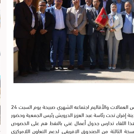
عقد المكتب التنفيذي للجمعية المغربية لرؤساء مجالس العمالات والأقاليم اجتماعه الشهري صبيحة يوم السبت 24
خوين بمدينة إفران تحت رئاسة عبد العزيز الدرويش رئيس الجمعية وحضور
 هذا اللقاء تدارس جدول أعمال غني بالنقط هم على الخصوص
ة الثالثة من الصندوق الافريقي لدعم التعاون اللامركزي
م