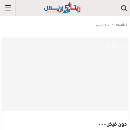
الرئيسية
سور برلين
فن و ثقافة
دون فيض٠٠٠