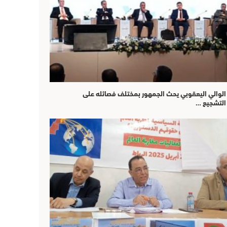
الوالي اليعقوبي يحث الجمهور بمختلف فصائله على
التشجيع …