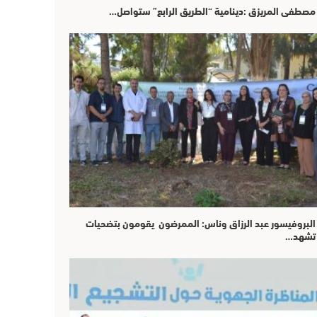
مصطفى المريزق :دينامية “الطريق الرابع” ستواصل…
البروفيسور عبد الرزاق وناس: الممرضون يقومون بتضحيات
تشهد…