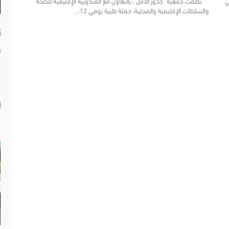
ي
نظمت جمعية "جذور الأمل"، بالتعاون مع المندوبية الإقليمية للصحة
والسلطات الإقليمية والمحلية، حملة طبية يومي 12…