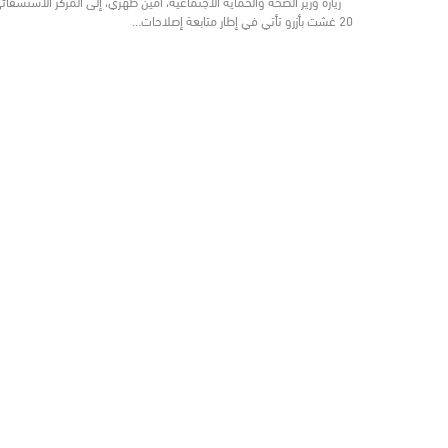
زيارة وزير الصحة والحماية الاجتماعية، أمين طهري، إلى المركز الاستشفائ
20 غشت بأزرو تأتي في إطار متابعة إصلاحات…