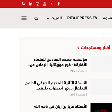
نسوة
RITAJEPRESS TV
المزيد
أخبار ومستجدات
مؤسسة محمد السادس للعلماء
الأفارقة- فرع موريتانيا: الإعلان عن…
6 غشت 2026
النسخة الثانية للمخيم الصيفي الدامج
للأطفال ذوي اضطراب طيف…
6 غشت 2026
الأستاذ عزيز بن زيان في ذمة الله