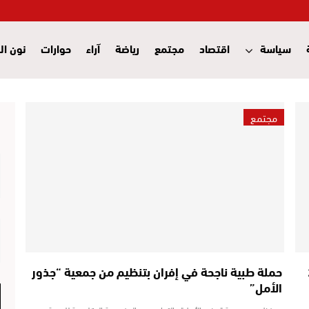
سياسة
اقتصاد
مجتمع
رياضة
آراء
حوارات
نون ال
مجتمع
ى 20
حملة طبية ناجحة في إفران بتنظيم من جمعية “جذور
الأمل”