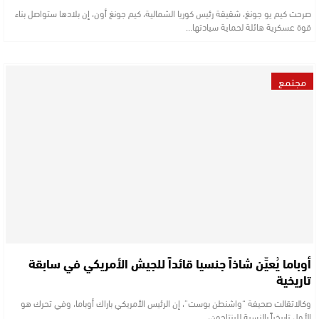
صرحت كيم يو جونغ، شقيقة رئيس كوريا الشمالية، كيم جونغ أون، إن بلادها ستواصل بناء
قوة عسكرية هائلة لحماية سيادتها…
مجتمع
أوباما يُعيِّن شاذاً جنسيا قائداً للجيش الأمريكي في سابقة
تاريخية
وكالاتقالت صحيفة “واشنطن بوست”، إن الرئيس الأمريكي باراك أوباما، وفي تحرك هو
الأول تاريخياً بالنسبة للبنتاجون،…