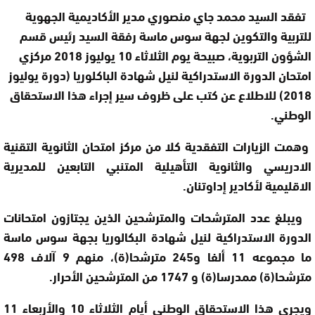
تفقد السيد محمد جاي منصوري مدير الأكاديمية الجهوية
للتربية والتكوين لجهة سوس ماسة رفقة السيد رئيس قسم
الشؤون التربوية، صبيحة يوم الثلاثاء 10 يوليوز 2018 مركزي
امتحان الدورة الاستدراكية لنيل شهادة الباكلوريا (دورة يوليوز
2018) للاطلاع عن كتب على ظروف سير إجراء هذا الاستحقاق
الوطني.
وهمت الزيارات التفقدية كلا من مركز امتحان الثانوية التقنية
الادريسي والثانوية التأهيلية المتنبي التابعين للمديرية
الاقليمية لأكادير إداوتنان.
ويبلغ عدد المترشحات والمترشحين الذين يجتازون امتحانات
الدورة الاستدراكية
لنيل شهادة البكالوريا بجهة سوس ماسة
ما مجموعه 11 ألفا و245 مترشحا(ة)، منهم 9 آلاف 498
مترشحا(ة) ممدرسا(ة) و 1747 من المترشحين الأحرار.
ويجرى هذا الاستحقاق الوطني أيام الثلاثاء 10 والأربعاء
1
1