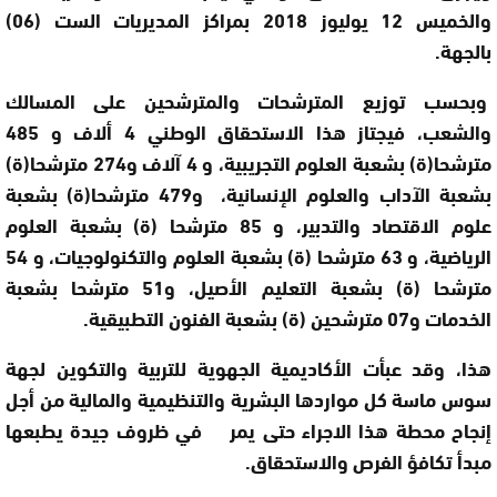
والخميس 12 يوليوز 2018 بمراكز المديريات الست (06)
بالجهة.
وبحسب توزيع المترشحات والمترشحين على المسالك
والشعب، فيجتاز هذا الاستحقاق الوطني 4 ألاف و 485
مترشحا(ة) بشعبة العلوم التجريبية، و 4 آلاف و274 مترشحا(ة)
بشعبة الآداب والعلوم الإنسانية، و479 مترشحا(ة) بشعبة
علوم الاقتصاد والتدبير، و
85
مترشحا (ة) بشعبة العلوم
الرياضية، و 63 مترشحا (ة) بشعبة العلوم والتكنولوجيات، و 54
مترشحا (ة) بشعبة التعليم الأصيل، و51 مترشحا بشعبة
الخدمات و07 مترشحين (ة) بشعبة الفنون التطبيقية.
هذا، وقد عبأت الأكاديمية الجهوية للتربية والتكوين لجهة
سوس ماسة كل مواردها البشرية والتنظيمية والمالية من أجل
إنجاح محطة هذا الاجراء حتى يمر في ظروف جيدة يطبعها
مبدأ تكافؤ الفرص والاستحقاق.