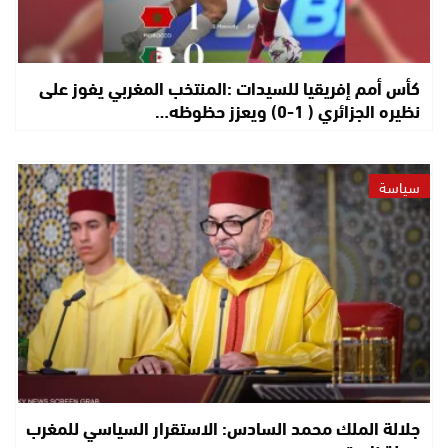
كأس أمم إفريقيا للسيدات :المنتخب المغربي يفوز على
نظيره الجزائري ( 1-0) ويعزز حظوظه…
سياسة
جلالة الملك محمد السادس: الاستقرار السياسي للمغرب