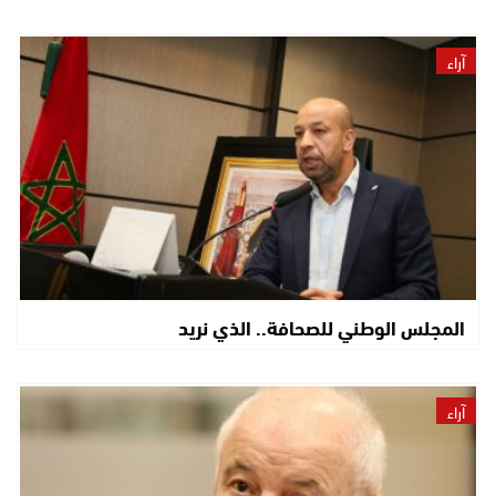
آراء
المجلس الوطني للصحافة.. الذي نريد
آراء