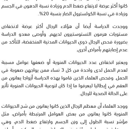
كانوا أكثر عرضة لارتفاع ضغط الدم وزيادة نسبة الدهون في الجسم
وزيادة في نسبة الكولسترول الضار بنسبة 20%.
ووجدت الدراسة أيضا أن هؤلاء الرجال أكثر عرضة لانخفاض
مستويات هرمون التستوستيرون لديهم. وأوصى معدو الدراسة
بضرورة فحص الرجال ذوي الحيوانات المدنية المنخفضة، للتأكد من
عدم إصابتهم بأمراض أخرى.
ويعتبر انخفاض عدد الحيوانات المنوية أو ضعفها عوامل مسببة
لعدم الحمل لدى واحدة من كل 3 نساء ممن يواجهن صعوبة في
الحمل. وفحص العلماء الذين قاموا بهذه الدراسة أزواجا يعانون من
العقم في إيطاليا ليعرفوا ما إذا كان لنوعية الحيوانات المنوية تأثير
على الحالة الصحية للرجال.
ووجد العلماء أن معظم الرجال الذين كانوا يعانون من شح الحيوانات
المنوية كانوا يعانون من بعض العوامل المرتبطة بأمراض، مثل
مؤشر نسبة الطول إلى وزن الجسم وارتفاع ضغط الدم، وهي
بدورها تعتبر عوامل مؤثرة في الإصابة بمرض السكري وأمراض