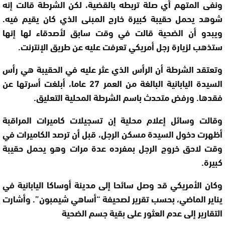
ونفى المتهم أي صلة تربطه بالقضية، لكن الشرطة قالت إنه
شوهد يحمل حقيبة كبيرة خارج المبنى الذي كان يقيم فيه
.
ويبدو أن الضحية قالت في وقت سابق لأصدقاء لها إنها
ستذهب لزيارة رجل أمريكي تعرفت عليه عن طريق الإنترنت
.
وتعتقد الشرطة أن الرأس الذي عثر عليه في الحقيبة هي رأس
السيدة اليابانية البالغة من العمر 27 عاما، أبلغت أسرتها عن
فقدها
.
ورفض متحدث باسم الشرطة المحلية التعليق
.
وقالت وسائل إعلام محلية إن تسجيلات كاميرات المراقبة
أظهرت دخول السيدة مسكن الرجل، قبل أن ترصد الكاميرات في
وقت لاحق خروج الرجل بمفرده عدة مرات وهو يحمل حقيبة
كبيرة
.
وكان الأمريكي قد وصل سائحا إلى مدينة أوساكا اليابانية في
يناير الماضي، بحسب تقرير لصحيفة “أساهي شيمبون”. وأشارت
التقارير إلى عدم العثور على بقية جسم الضحية