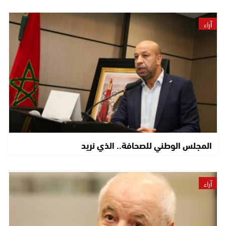
آراء
المجلس الوطني للصحافة.. الذي نريد
آراء