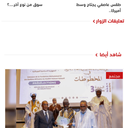
طقس عاصفي يجتاح وسط
سوق من نوع آخر….؟
أميركا..
تعليقات الزوار
شاهد أيضا
مجتمع